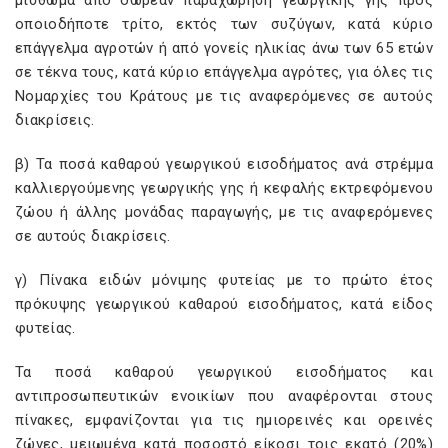
μίσθωμα από δωρεάν παραχώρηση γεωργικής γης προς
οποιοδήποτε τρίτο, εκτός των συζύγων, κατά κύριο
επάγγελμα αγροτών ή από γονείς ηλικίας άνω των 65 ετών
σε τέκνα τους, κατά κύριο επάγγελμα αγρότες, για όλες τις
Νομαρχίες του Κράτους με τις αναφερόμενες σε αυτούς
διακρίσεις.
β) Τα ποσά καθαρού γεωργικού εισοδήματος ανά στρέμμα
καλλιεργούμενης γεωργικής γης ή κεφαλής εκτρεφόμενου
ζώου ή άλλης μονάδας παραγωγής, με τις αναφερόμενες
σε αυτούς διακρίσεις.
γ) Πίνακα ειδών μόνιμης φυτείας με το πρώτο έτος
πρόκυψης γεωργικού καθαρού εισοδήματος, κατά είδος
φυτείας.
Τα ποσά καθαρού γεωργικού εισοδήματος και
αντιπροσωπευτικών ενοικίων που αναφέρονται στους
πίνακες, εμφανίζονται για τις ημιορεινές και ορεινές
ζώνες, μειωμένα κατά ποσοστό είκοσι τοις εκατό (20%)