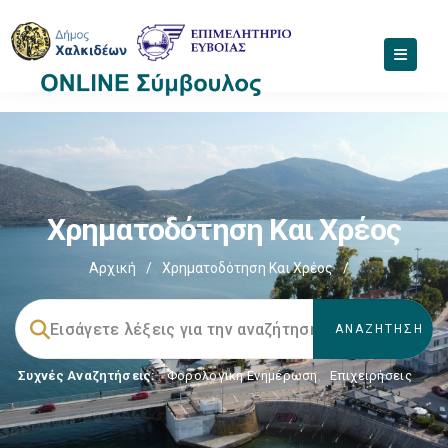
Χρηματοδότηση Και Χρέος
Αρχική
/
Χρηματοδότηση Και Χρέος
/
Συχνές Αναζητήσεις:
Φορολογικη Ενημέρωση
,
Επιχειρήσεις