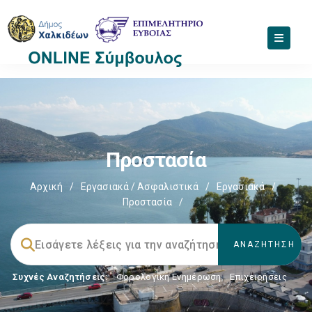
Προστασία
Αρχική
/
Εργασιακά / Ασφαλιστικά
/
Εργασιακά
/
Προστασία
/
Συχνές Αναζητήσεις:
Φορολογικη Ενημέρωση
,
Επιχειρήσεις