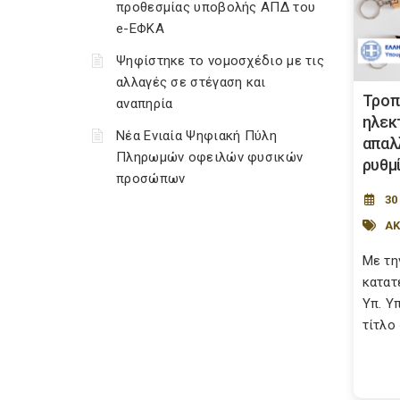
προθεσμίας υποβολής ΑΠΔ του
e-ΕΦΚΑ
Ψηφίστηκε το νομοσχέδιο με τις
αλλαγές σε στέγαση και
Τροπ
αναπηρία
ηλεκ
Νέα Ενιαία Ψηφιακή Πύλη
απαλ
Πληρωμών οφειλών φυσικών
ρυθμ
προσώπων
30
ΑΚ
Με τη
κατατ
Υπ. Υ
τίτλο