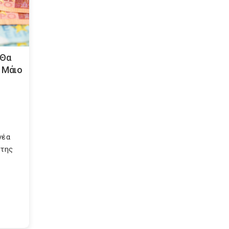
 Θα
ι Μάιο
νέα
 της