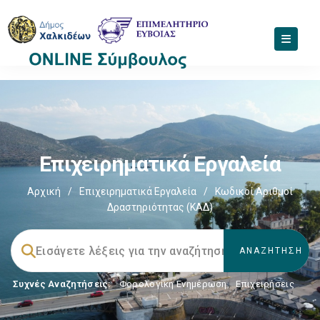
Επιχειρηματικά Εργαλεία
Αρχική
/
Επιχειρηματικά Εργαλεία
/
Κωδικοί Αριθμοί
Δραστηριότητας (ΚΑΔ)
Συχνές Αναζητήσεις:
Φορολογικη Ενημέρωση
,
Επιχειρήσεις