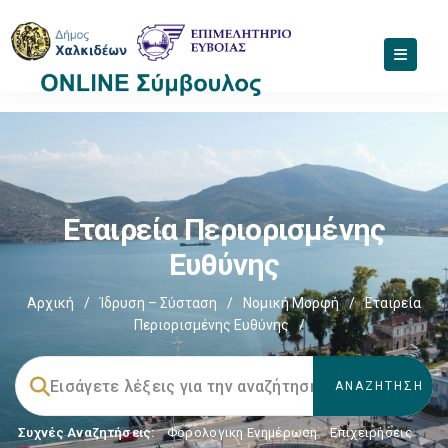
Εταιρεία Περιορισμένης
Ευθύνης
Αρχική
/
Ίδρυση – Σύσταση
/
Νομική Μορφή
/
Εταιρεία
Περιορισμένης Ευθύνης
/
Συχνές Αναζητήσεις:
Φορολογικη Ενημέρωση
,
Επιχειρήσεις