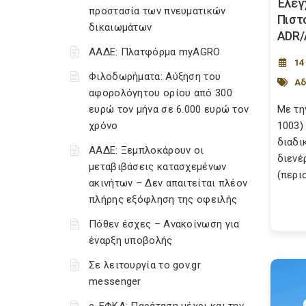
Έλεγ
προστασία των πνευματικών
Πιστ
δικαιωμάτων
ADR/
ΑΑΔΕ: Πλατφόρμα myAGRO
14
Φιλοδωρήματα: Αύξηση του
Αδ
αφορολόγητου ορίου από 300
ευρώ τον μήνα σε 6.000 ευρώ τον
Με τη
χρόνο
1003)
διαδι
ΑΑΔΕ: Ξεμπλοκάρουν οι
διενέ
μεταβιβάσεις κατασχεμένων
(περιο
ακινήτων – Δεν απαιτείται πλέον
πλήρης εξόφληση της οφειλής
Πόθεν έσχες – Ανακοίνωση για
έναρξη υποβολής
Σε λειτουργία το gov.gr
messenger