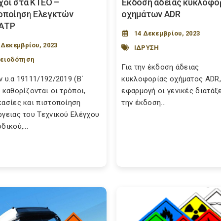
χοι στα ΚΤΕΟ –
Έκδοση άδειας κυκλοφο
οποίηση Ελεγκτών
οχημάτων ADR
ATP
14 Δεκεμβρίου, 2023
 Δεκεμβρίου, 2023
ΙΔΡΥΣΗ
ειοδότηση
Για την έκδοση άδειας
ν υ.α 19111/192/2019 (Β΄
κυκλοφορίας οχήματος ADR,
 καθορίζονται οι τρόποι,
εφαρμογή οι γενικές διατάξε
κασίες και πιστοποίηση
την έκδοση...
ργειας του Τεχνικού Ελέγχου
δικού,...