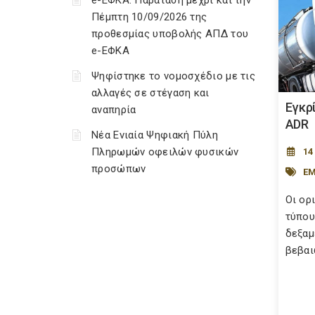
e-ΕΦΚΑ: Παράταση μέχρι και την
Πέμπτη 10/09/2026 της
προθεσμίας υποβολής ΑΠΔ του
e-ΕΦΚΑ
Ψηφίστηκε το νομοσχέδιο με τις
αλλαγές σε στέγαση και
Εγκρ
αναπηρία
ADR
Νέα Ενιαία Ψηφιακή Πύλη
Πληρωμών οφειλών φυσικών
14
προσώπων
ΕΜ
Οι ορ
τύπου
δεξαμ
βεβαιώ