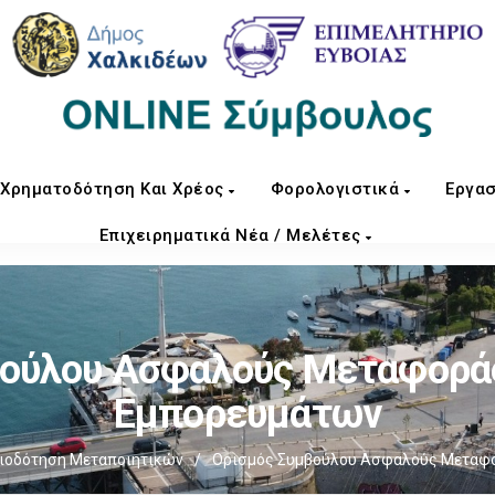
Χρηματοδότηση Και Χρέος
Φορολογιστικά
Εργασ
Επιχειρηματικά Νέα / Μελέτες
βούλου Ασφαλούς Μεταφοράς
Εμπορευμάτων
ιοδότηση Μεταποιητικών
/
Ορισμός Συμβούλου Ασφαλούς Μεταφο