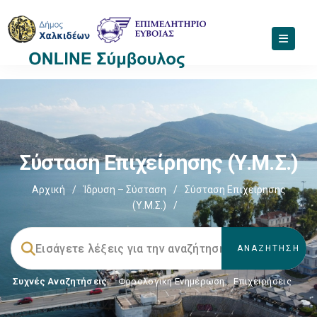
Σύσταση Επιχείρησης (Υ.Μ.Σ.)
Αρχική
/
Ίδρυση – Σύσταση
/
Σύσταση Επιχείρησης
(Υ.Μ.Σ.)
/
Συχνές Αναζητήσεις:
Φορολογικη Ενημέρωση
,
Επιχειρήσεις