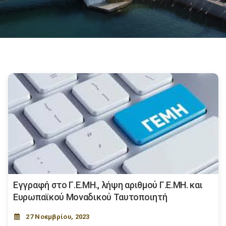
Εγγραφή στο Γ.Ε.ΜΗ., λήψη αριθμού Γ.Ε.ΜΗ. και
Ευρωπαϊκού Μοναδικού Ταυτοποιητή
27 Νοεμβρίου, 2023