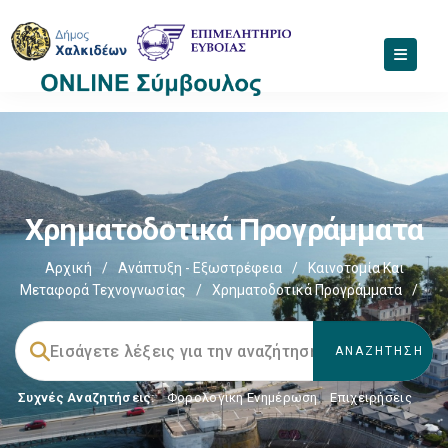
Χρηματοδοτικά Προγράμματα
Αρχική
/
Ανάπτυξη - Εξωστρέφεια
/
Καινοτομία Και
Μεταφορά Τεχνογνωσίας
/
Χρηματοδοτικά Προγράμματα
/
Συχνές Αναζητήσεις:
Φορολογικη Ενημέρωση
,
Επιχειρήσεις