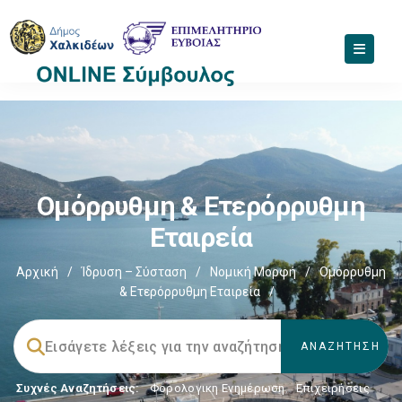
Ομόρρυθμη & Ετερόρρυθμη
Εταιρεία
Αρχική
/
Ίδρυση – Σύσταση
/
Νομική Μορφή
/
Ομόρρυθμη
& Ετερόρρυθμη Εταιρεία
/
Συχνές Αναζητήσεις:
Φορολογικη Ενημέρωση
,
Επιχειρήσεις