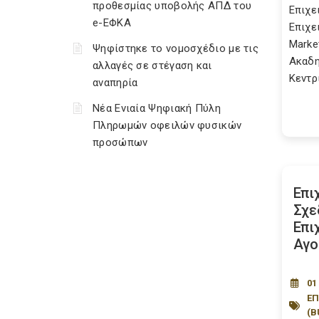
προθεσμίας υποβολής ΑΠΔ του
Επιχε
e-ΕΦΚΑ
Επιχε
Marke
Ψηφίστηκε το νομοσχέδιο με τις
Ακαδη
αλλαγές σε στέγαση και
Κεντρ
αναπηρία
Νέα Ενιαία Ψηφιακή Πύλη
Πληρωμών οφειλών φυσικών
προσώπων
Επι
Σχε
Επι
Αγο
01
ΕΠ
(B