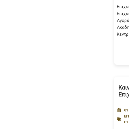
Επιχε
Επιχε
Αγορά
Ακαδη
Κεντρι
Και
Επι
01
ΕΠ
P