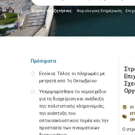
Συχνές Αναζητήσεις:
Φορολογικη Ενημέρωση
,
Επιχ
Πρόσφατα
Στρ
Ενοίκια: Τέλος οι πληρωμές με
Επι
μετρητά από 1η Οκτωβρίου
Σχε
Οργ
Υπερψηφίσθηκε το νομοσχέδιο
για τη διαχείριση και ανάδειξη
της πολιτιστικής κληρονομιάς,
01
την ανάπτυξη του
ΕΠ
(B
οπτικοακουστικού τομέα και την
προστασία των πνευματικών
Ο στρ