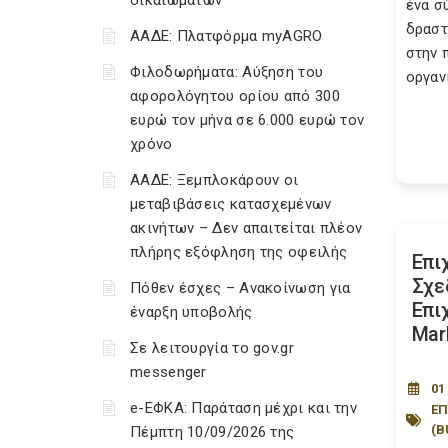
δικαιωμάτων
ένα σ
δραστ
ΑΑΔΕ: Πλατφόρμα myAGRO
στην 
Φιλοδωρήματα: Αύξηση του
οργανι
αφορολόγητου ορίου από 300
ευρώ τον μήνα σε 6.000 ευρώ τον
χρόνο
ΑΑΔΕ: Ξεμπλοκάρουν οι
μεταβιβάσεις κατασχεμένων
ακινήτων – Δεν απαιτείται πλέον
πλήρης εξόφληση της οφειλής
Επι
Σχε
Πόθεν έσχες – Ανακοίνωση για
Επι
έναρξη υποβολής
Mar
Σε λειτουργία το gov.gr
messenger
01
e-ΕΦΚΑ: Παράταση μέχρι και την
ΕΠ
(B
Πέμπτη 10/09/2026 της