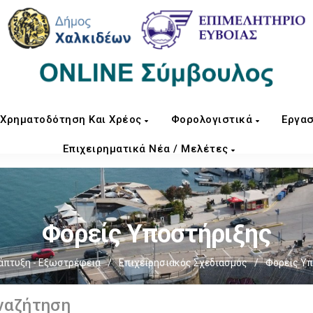
Χρηματοδότηση Και Χρέος
Φορολογιστικά
Εργασ
Επιχειρηματικά Νέα / Μελέτες
Φορείς Υποστήριξης
άπτυξη - Εξωστρέφεια
/
Επιχειρησιακός Σχεδιασμός
/
Φορείς Υπ