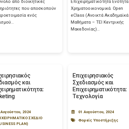
ύνολο από διοικητικές
Επιχειρηματικότητα Ενότητα
ηριότητες που αποσκοπούν
Χρηματοοικονoμικά. Open
προετοιμασία ενός
eClass (Ανοικτά Ακαδημαϊκά
σμού...
Μαθήματα – ΤΕΙ Κεντρικής
Μακεδονίας)...
χειρησιακός
Επιχειρησιακός
διασμός και
Σχεδιασμός και
χειρηματικότητα:
Επιχειρηματικότητα:
keting
Τεχνολογία
 Αυγούστου, 2024
01 Αυγούστου, 2024
ΙΧΕΙΡΗΜΑΤΙΚΟ ΣΧΕΔΙΟ
Φορείς Υποστήριξης
USINESS PLAN)