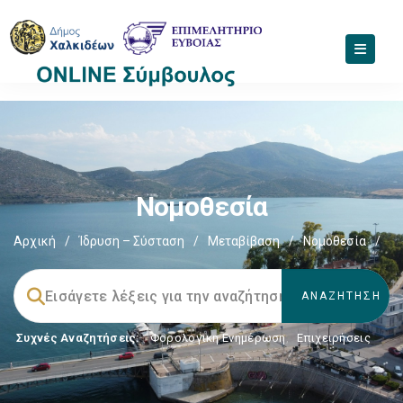
Νομοθεσία
Αρχική
/
Ίδρυση – Σύσταση
/
Μεταβίβαση
/
Νομοθεσία
/
Συχνές Αναζητήσεις:
Φορολογικη Ενημέρωση
,
Επιχειρήσεις