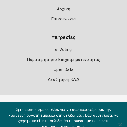
Αρχική
Επικοινωνία
Υπηρεσίες
e-Voting
Παρατηρητήριο Επιχειρηματικότητας
Open Data
Αναζήτηση ΚΑΔ
Πολιτική Ασφάλειας
Όροι Χρήσης
Χρησιμοποιούμε cookies για να σας προσφέρουμε την
Copyright 2026
Knowledge A.E.
καλύτερη δυνατή εμπειρία στη σελίδα μας. Εάν συνεχίσετε να
χρησιμοποιείτε τη σελίδα, θα υποθέσουμε πως είστε
ικανοποιημένοι με αυτό.