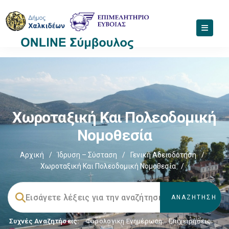
Χωροταξική Και Πολεοδομική
Νομοθεσία
Αρχική
/
Ίδρυση – Σύσταση
/
Γενική Αδειοδότηση
/
Χωροταξική Και Πολεοδομική Νομοθεσία
/
Συχνές Αναζητήσεις:
Φορολογικη Ενημέρωση
,
Επιχειρήσεις