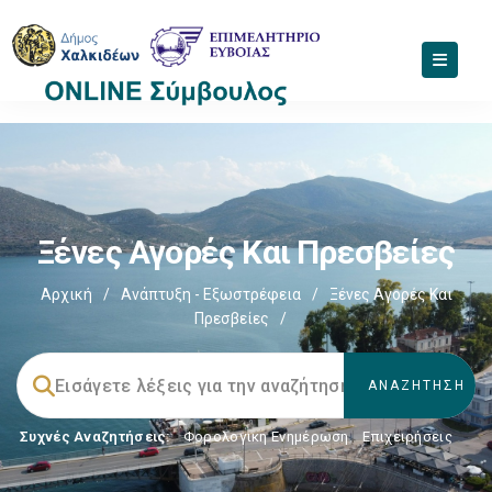
Ξένες Αγορές Και Πρεσβείες
Αρχική
/
Ανάπτυξη - Εξωστρέφεια
/
Ξένες Αγορές Και
Πρεσβείες
/
Συχνές Αναζητήσεις:
Φορολογικη Ενημέρωση
,
Επιχειρήσεις