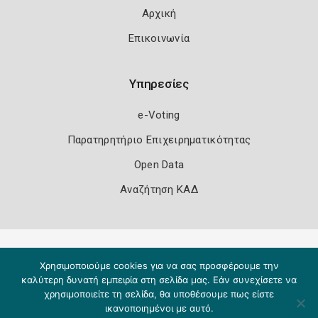
Αρχική
Επικοινωνία
Υπηρεσίες
e-Voting
Παρατηρητήριο Επιχειρηματικότητας
Open Data
Αναζήτηση ΚΑΔ
Πολιτική Ασφάλειας
Όροι Χρήσης
Χρησιμοποιούμε cookies για να σας προσφέρουμε την
Copyright 2026
Knowledge A.E.
καλύτερη δυνατή εμπειρία στη σελίδα μας. Εάν συνεχίσετε να
χρησιμοποιείτε τη σελίδα, θα υποθέσουμε πως είστε
ικανοποιημένοι με αυτό.