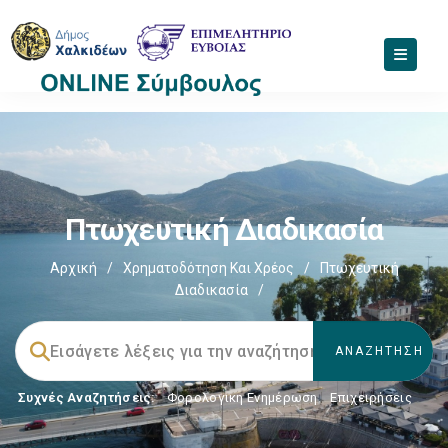
Πτωχευτική Διαδικασία
Αρχική
/
Χρηματοδότηση Και Χρέος
/
Πτωχευτική
Διαδικασία
/
Συχνές Αναζητήσεις:
Φορολογικη Ενημέρωση
,
Επιχειρήσεις