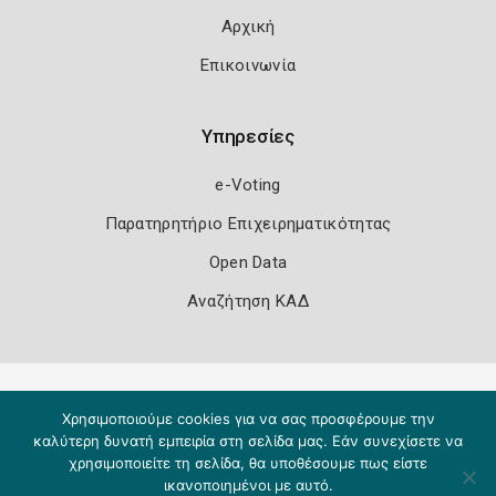
Αρχική
Επικοινωνία
Υπηρεσίες
e-Voting
Παρατηρητήριο Επιχειρηματικότητας
Open Data
Αναζήτηση ΚΑΔ
Πολιτική Ασφάλειας
Όροι Χρήσης
Χρησιμοποιούμε cookies για να σας προσφέρουμε την
Copyright 2026
Knowledge A.E.
καλύτερη δυνατή εμπειρία στη σελίδα μας. Εάν συνεχίσετε να
χρησιμοποιείτε τη σελίδα, θα υποθέσουμε πως είστε
ικανοποιημένοι με αυτό.