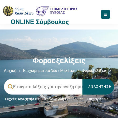
Φοροεξελίξεις
Αρχική
/
Επιχειρηματικά Νέα / Μελέτες
/
Φοροεξελίξεις
/
Συχνές Αναζητήσεις:
Φορολογικη Ενημέρωση
,
Επιχειρήσεις