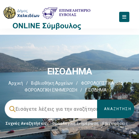
ΕΙΣΟΔΗΜΑ
Αρχική
/
Βιβλιοθήκη Αρχείων
/
ΦΟΡΟΛΟΓΙΣΤΙΚΑ_old
/
ΦΟΡΟΛΟΓΙΚΗ ΕΝΗΜΕΡΩΣΗ
/
ΕΙΣΟΔΗΜΑ
/
Συχνές Αναζητήσεις:
Φορολογικη Ενημέρωση
,
Επιχειρήσεις