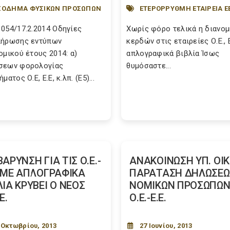
ΣΟΔΗΜΑ ΦΥΣΙΚΩΝ ΠΡΟΣΩΠΩΝ
ΕΤΕΡΟΡΡΥΘΜΗ ΕΤΑΙΡΕΙΑ Ε
054/17.2.2014 Οδηγίες
Χωρίς φόρο τελικά η διανομ
λήρωσης εντύπων
κερδών στις εταιρείες Ο.Ε., Ε
ομικού έτους 2014: α)
απλογραφικά βιβλία Ίσως
σεων φορολογίας
θυμόσαστε...
ματος Ο.Ε, Ε.Ε, κ.λπ. (Ε5)...
ΒΑΡΥΝΣΗ ΓΙΑ ΤΙΣ Ο.Ε.-
ΑΝΑΚΟΙΝΩΣΗ ΥΠ. ΟΙΚ.
. ΜΕ ΑΠΛΟΓΡΑΦΙΚΑ
ΠΑΡΑΤΑΣΗ ΔΗΛΩΣΕ
ΛΙΑ ΚΡΥΒΕΙ Ο ΝΕΟΣ
ΝΟΜΙΚΩΝ ΠΡΟΣΩΠΩ
Ε.
Ο.Ε.-Ε.Ε.
 Οκτωβρίου, 2013
27 Ιουνίου, 2013