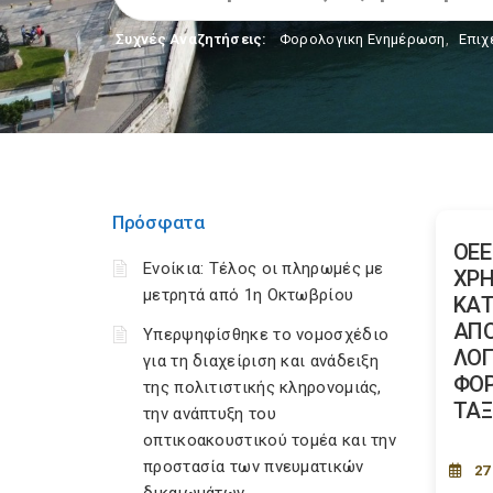
Συχνές Αναζητήσεις:
Φορολογικη Ενημέρωση
,
Επιχ
Πρόσφατα
ΟΕΕ
Ενοίκια: Τέλος οι πληρωμές με
ΧΡ
μετρητά από 1η Οκτωβρίου
ΚΑΤ
ΑΠΟ
Υπερψηφίσθηκε το νομοσχέδιο
ΛΟΓ
για τη διαχείριση και ανάδειξη
ΦΟΡ
της πολιτιστικής κληρονομιάς,
ΤΑΞ
την ανάπτυξη του
οπτικοακουστικού τομέα και την
προστασία των πνευματικών
27