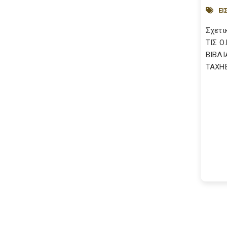
Ε
Σχετι
ΤΙΣ Ο
ΒΙΒΛΙ
TAXH