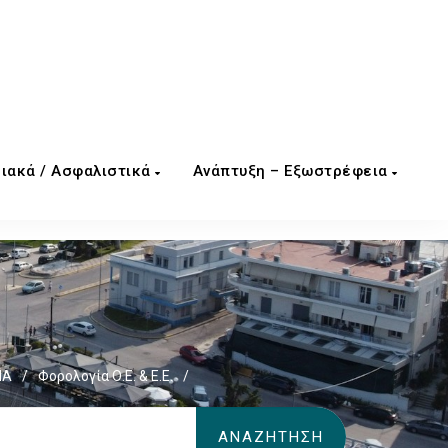
ιακά / Ασφαλιστικά
Ανάπτυξη – Εξωστρέφεια
ΜΑ
/
Φορολογία Ο.Ε. & Ε.Ε.
/