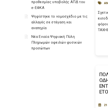
προθεσμίας υποβολής ΑΠΔ του
ΑΝ
e-ΕΦΚΑ
Σχετι
Ψηφίστηκε το νομοσχέδιο με τις
εισοδ
αλλαγές σε στέγαση και
φόρου 
αναπηρία
TAXH
Νέα Ενιαία Ψηφιακή Πύλη
Πληρωμών οφειλών φυσικών
προσώπων
ΠΟΛ
ΟΔΗ
ΕΝΤ
ΕΤΟ
21