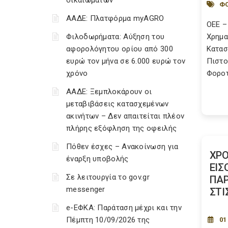
δικαιωμάτων
ΦΟ
ΑΑΔΕ: Πλατφόρμα myAGRO
ΟΕΕ –
Φιλοδωρήματα: Αύξηση του
Χρημα
αφορολόγητου ορίου από 300
Κατασ
ευρώ τον μήνα σε 6.000 ευρώ τον
Πιστο
χρόνο
Φοροτ
ΑΑΔΕ: Ξεμπλοκάρουν οι
μεταβιβάσεις κατασχεμένων
ακινήτων – Δεν απαιτείται πλέον
πλήρης εξόφληση της οφειλής
Πόθεν έσχες – Ανακοίνωση για
ΧΡΟ
έναρξη υποβολής
ΕΙΣ
Σε λειτουργία το gov.gr
ΠΑ
messenger
ΣΤΙΣ
e-ΕΦΚΑ: Παράταση μέχρι και την
Πέμπτη 10/09/2026 της
01