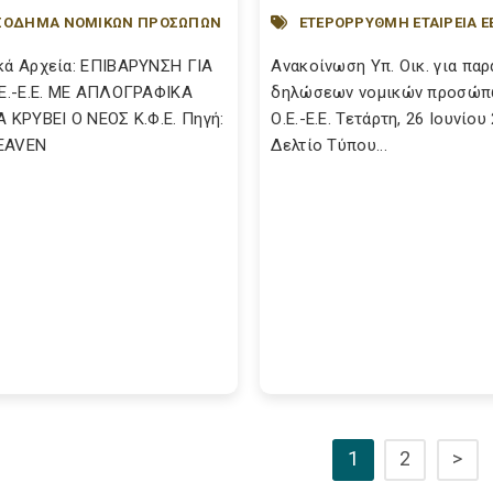
ΙΣΟΔΗΜΑ ΝΟΜΙΚΩΝ ΠΡΟΣΩΠΩΝ
ΕΤΕΡΟΡΡΥΘΜΗ ΕΤΑΙΡΕΙΑ Ε
κά Αρχεία: ΕΠΙΒΑΡΥΝΣΗ ΓΙΑ
Ανακοίνωση Υπ. Οικ. για πα
.Ε.-Ε.Ε. ΜΕ ΑΠΛΟΓΡΑΦΙΚΑ
δηλώσεων νομικών προσώ
Α ΚΡΥΒΕΙ Ο ΝΕΟΣ Κ.Φ.Ε. Πηγή:
Ο.Ε.-Ε.Ε. Τετάρτη, 26 Ιουνίου
EAVEN
Δελτίο Τύπου...
1
2
>