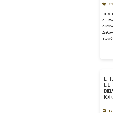
ΕΙ
ΠΟΛ.1
συμπ
οικον
Δηλώ
εισοδή
ΕΠΙ
Ε.Ε
ΒΙΒ
Κ.Φ.
17