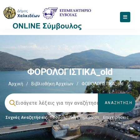
ΦΟΡΟΛΟΓΙΣΤΙΚΑ_old
Αρχική
/
Βιβλιοθήκη Αρχείων
/
ΦΟΡΟΛΟΓΙΣΤΙΚΑ_old
/
Συχνές Αναζητήσεις:
Φορολογικη Ενημέρωση
,
Επιχειρήσεις