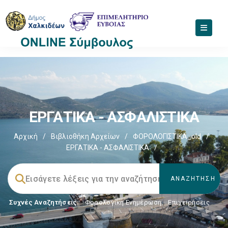
ΕΡΓΑΤΙΚΑ - ΑΣΦΑΛΙΣΤΙΚΑ
Αρχική
/
Βιβλιοθήκη Αρχείων
/
ΦΟΡΟΛΟΓΙΣΤΙΚΑ_old
/
ΕΡΓΑΤΙΚΑ - ΑΣΦΑΛΙΣΤΙΚΑ
/
Συχνές Αναζητήσεις:
Φορολογικη Ενημέρωση
,
Επιχειρήσεις