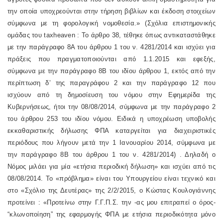
την οποία υποχρεούνται στην τήρηση βιβλίων και έκδοση στοιχείων
σύμφωνα με τη φορολογική νομοθεσία.» (Σχόλια επιστημονικής
ομάδας του taxheaven : Το άρθρο 38, τέθηκε όπως αντικαταστάθηκε
με την παράγραφο 8Α του άρθρου 1 του ν. 4281/2014 και ισχύει για
πράξεις που πραγματοποιούνται από 1.1.2015 και εφεξής,
σύμφωνα με την παράγραφο 8Β του ιδίου άρθρου 1, εκτός από την
περίπτωση δ’ της παραγράφου 2 και την παράγραφο 12 που
ισχύουν από τη δημοσίευση του νόμου στην Εφημερίδα της
Κυβερνήσεως, ήτοι την 08/08/2014, σύμφωνα με την παράγραφο 2
του άρθρου 253 του ιδίου νόμου. Ειδικά η υποχρέωση υποβολής
εκκαθαριστικής δήλωσης ΦΠΑ καταργείται για διαχειριστικές
περιόδους που λήγουν μετά την 1 Ιανουαρίου 2014, σύμφωνα με
την παράγραφο 8Β του άρθρου 1 του ν. 4281/2014) . Δηλαδή ο
Νόμος μιλάει για μία «ετήσια περιοδική δήλωση» και ισχύει από τις
08/08/2014. Το «πρόβλημα» είναι του Υπουργείου είναι τεχνικό και
στο «Σχόλιο της Δευτέρας» της 2/2/2015, ο Κώστας Κουλογιάννης
προτείνει : «Προτείνω στην Γ.Γ.Π.Σ. την -ας μου επιτραπεί ο όρος-
“κλωνοποίηση” της εφαρμογής ΦΠΑ με ετήσια περιοδικότητα μόνο