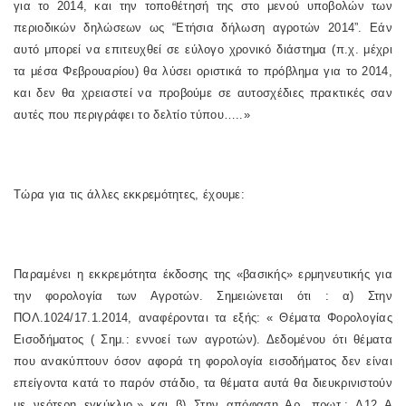
για το 2014, και την τοποθέτησή της στο μενού υποβολών των
περιοδικών δηλώσεων ως “Ετήσια δήλωση αγροτών 2014”. Εάν
αυτό μπορεί να επιτευχθεί σε εύλογο χρονικό διάστημα (π.χ. μέχρι
τα μέσα Φεβρουαρίου) θα λύσει οριστικά το πρόβλημα για το 2014,
και δεν θα χρειαστεί να προβούμε σε αυτοσχέδιες πρακτικές σαν
αυτές που περιγράφει το δελτίο τύπου…..»
Τώρα για τις άλλες εκκρεμότητες, έχουμε:
Παραμένει η εκκρεμότητα έκδοσης της «βασικής» ερμηνευτικής για
την φορολογία των Αγροτών. Σημειώνεται ότι : α) Στην
ΠΟΛ.1024/17.1.2014, αναφέρονται τα εξής: « Θέματα Φορολογίας
Εισοδήματος ( Σημ.: εννοεί των αγροτών). Δεδομένου ότι θέματα
που ανακύπτουν όσον αφορά τη φορολογία εισοδήματος δεν είναι
επείγοντα κατά το παρόν στάδιο, τα θέματα αυτά θα διευκρινιστούν
με νεότερη εγκύκλιο.» και β) Στην απόφαση Αρ. πρωτ.: Δ12 Α