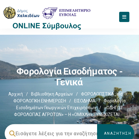
Φορολογία Εισοδήματος -
Γενικά
Αρχική
/
Βιβλιοθήκη Αρχείων
/
ΦΟΡΟΛΟΓΙΣΤΙΚΑ_old
/
ΦΟΡΟΛΟΓΙΚΗ ΕΝΗΜΕΡΩΣΗ
/
ΕΙΣΟΔΗΜΑ
/
Φορολογία
Εισοδημάτων Γεωργικών Επιχειρήσεων
/
«ΟΔΗΓΟΣ
ΦΟΡΟΛΟΓΙΑΣ ΑΓΡΟΤΩΝ» – Η «ΟΜΙΧΛΗ» ΣΥΝΕΧΙΖΕΤΑΙ …..