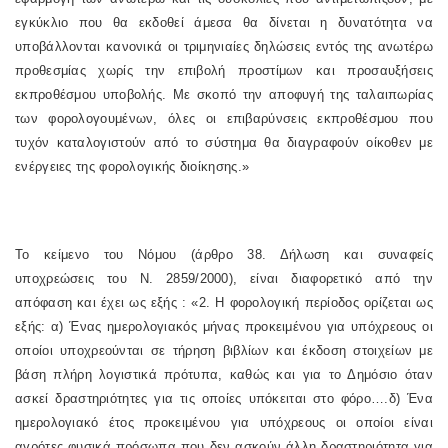
εγκύκλιο που θα εκδοθεί άμεσα θα δίνεται η δυνατότητα να
υποβάλλονται κανονικά οι τριμηνιαίες δηλώσεις εντός της ανωτέρω
προθεσμίας χωρίς την επιβολή προστίμων και προσαυξήσεις
εκπροθέσμου υποβολής. Με σκοπό την αποφυγή της ταλαιπωρίας
των φορολογουμένων, όλες οι επιβαρύνσεις εκπροθέσμου που
τυχόν καταλογιστούν από το σύστημα θα διαγραφούν οίκοθεν με
ενέργειες της φορολογικής διοίκησης.»
Το κείμενο του Νόμου (άρθρο 38. Δήλωση και συναφείς
υποχρεώσεις του Ν. 2859/2000), είναι διαφορετικό από την
απόφαση και έχει ως εξής : «2. Η φορολογική περίοδος ορίζεται ως
εξής: α) Ένας ημερολογιακός μήνας προκειμένου για υπόχρεους οι
οποίοι υποχρεούνται σε τήρηση βιβλίων και έκδοση στοιχείων με
βάση πλήρη λογιστικά πρότυπα, καθώς και για το Δημόσιο όταν
ασκεί δραστηριότητες για τις οποίες υπόκειται στο φόρο….δ) Ένα
ημερολογιακό έτος προκειμένου για υπόχρεους οι οποίοι είναι
αγρότες φυσικά πρόσωπα που δεν ασκούν άλλη δραστηριότητα για