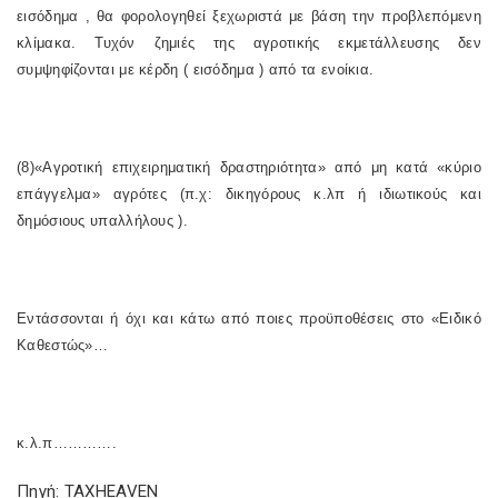
εισόδημα , θα φορολογηθεί ξεχωριστά με βάση την προβλεπόμενη
κλίμακα. Τυχόν ζημιές της αγροτικής εκμετάλλευσης δεν
συμψηφίζονται με κέρδη ( εισόδημα ) από τα ενοίκια.
(8)«Αγροτική επιχειρηματική δραστηριότητα» από μη κατά «κύριο
επάγγελμα» αγρότες (π.χ: δικηγόρους κ.λπ ή ιδιωτικούς και
δημόσιους υπαλλήλους ).
Εντάσσονται ή όχι και κάτω από ποιες προϋποθέσεις στο «Ειδικό
Καθεστώς»…
κ.λ.π………….
Πηγή: TAXHEAVEN