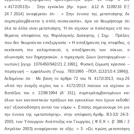
ν.4172/2013)» . Στην εγκύκλιο (Αρ. πρωτ.: Δ12 Α 1109216 ΕΞ
24.7.2014) αναφέρεται ότι : « Στην έννοια της μεταποίησης δε
συμπεριλαμβάνεται η απλή συσκευασία», άρα να θεωρήσουμε ότι
όλα τα άλλα είναι μεταποίηση; ‘Η ότι ισχύουν οι παλιότερες επί του
θέματος αποφάσεις της Φορολογικής Διοίκησης; ( Σημ. : Πράξεις
που δεν θεωρούνται επεξεργασία: • Η αποξήρανση της σταφίδας, η
εκκόκκιση του καλαμποκιού, η αποξήρανση των σύκων, ο
αλωνισμός των δημητριακών, ο τεμαχισμός ζώων (κατεψυγμένων –
νωπών) [εγγρ. 1076450/942/21.2.1991], Φυσική ζύμωση κρασιού –
παραγωγή – εμφιάλωση (Γνωμ. 783/1995 –ΠΟΛ.1132/10.4.1996)),
δεδομένου ότι : Με βάση το άρθρο 72 του Ν. 4172/2013, παρ.26
«Από την έναρξη ισχύος του ν. 4172/2013 παύουν να ισχύουν οι
διατάξεις του ν. 2238/1994 (Α’ 151), συμπεριλαμβανομένων και
όλων των κανονιστικών πράξεων και εγκυκλίων που έχουν εκδοθεί
κατ’ εξουσιοδότηση αυτού του νόμου ». Επίσης σημειώνουμε ότι για
την έννοια της «μεταποίησης», στην απόφαση Αριθμ. Β3-32/ 26-3-
2003, των Υπουργών Ανάπτυξης και Γεωργίας ( Φ.Ε.Κ τ. β’ 386 / 2
Απριλίου 2003) αναφέρονται τα εξής: « 3. «Ως πρώτη μεταποίηση