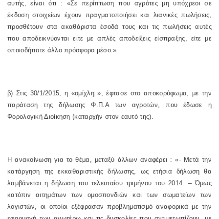
αυτής, είναι ότι : «Σε περίπτωση που αγρότες μη υπόχρεοι σε
έκδοση στοιχείων έχουν πραγματοποιήσει και λιανικές πωλήσεις,
προσθέτουν στα ακαθάριστα έσοδά τους και τις πωλήσεις αυτές
που αποδεικνύονται είτε με απλές αποδείξεις είσπραξης, είτε με
οποιοδήποτε άλλο πρόσφορο μέσο.»
β) Στις 30/1/2015, η «ομίχλη », έφτασε στο αποκορύφωμα, με την
παράταση της δήλωσης Φ.Π.Α των αγροτών, που έδωσε η
Φορολογική Διοίκηση (καταρχήν στον εαυτό της).
Η ανακοίνωση για το θέμα, μεταξύ άλλων αναφέρει : «- Μετά την
κατάργηση της εκκαθαριστικής δήλωσης, ως ετήσια δήλωση θα
λαμβάνεται η δήλωση του τελευταίου τριμήνου του 2014. – Όμως
κατόπιν αιτημάτων των ομοσπονδιών και των σωματείων των
λογιστών, οι οποίοι εξέφρασαν προβληματισμό αναφορικά με την
εφαρμογή των ανωτέρω και τις δυσκολίες που αντιμετωπίζουν, με