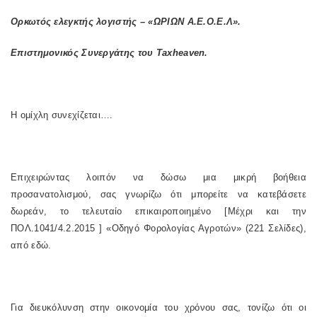
Ορκωτός ελεγκτής λογιστής – «ΩΡΙΩΝ Α.Ε.Ο.Ε.Λ».
Επιστημονικός Συνεργάτης του Taxheaven.
Η ομίχλη συνεχίζεται….
Επιχειρώντας λοιπόν να δώσω μια μικρή βοήθεια
προσανατολισμού, σας γνωρίζω ότι μπορείτε να κατεβάσετε
δωρεάν, το τελευταίο επικαιροποιημένο [Μέχρι και την
ΠΟΛ.1041/4.2.2015 ] «Οδηγό Φορολογίας Αγροτών» (221 Σελίδες),
από εδώ.
Για διευκόλυνση στην οικονομία του χρόνου σας, τονίζω ότι οι