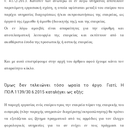
ν. 4172/2013. Κατόπιν των ανωτέρω οι εν λόγω υπηρεσίες αποτελούν
παρεπόμενη εργασιακή σχέση, η οποία υφίσταται μεταξύ του εταίρου που
παρέχει υπηρεσίες διαχειρίσεως ή/και εκπροσωπήσεως της εταιρείας, ως
όργανό της έμμισθο ή άμισθο (διοικητής της), και της εταιρείας.
Οι εν λόγω αμοιβές είναι απαραίτητες για την εύρυθμη και
αποτελεσματική λειτουργία της εταιρείας και εκπίπτουν από τα
ακαθάριστα έσοδα της προσωπικής ή αστικής εταιρείας.
Και με αυτό επιστρέφουμε στην αρχή του άρθρου αφού έχουμε κάνει τον
απαραίτητο κύκλο.
Όμως δεν τελειώνει τόσο ωραία το έργο. Γιατί; Η
ΠΟΛ.1139/30.6.2015 καταλήγει ως εξής:
Η παροχή εργασίας ενός εταίρου προς την εταιρεία πέραν της εταιρικής του
εισφοράς (πλην παροχής υπηρεσιών διαχείρισης/εκπροσώπησης) θα πρέπει
να εξετάζεται ως ζήτημα πραγματικό από τις αρμόδιες για τον έλεγχο
φορολογικές υπηρεσίες για το αν ενέχει εν τοις πράγμασι τα