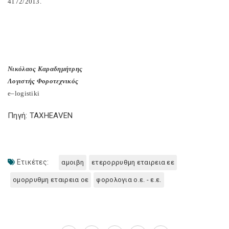
4172/2013.
Νικόλαος Καραδημήτρης
Λογιστής Φοροτεχνικός
e
–
logistiki
Πηγή: TAXHEAVEN
Ετικέτες:
αμοιβη
ετερορρυθμη εταιρεια εε
ομορρυθμη εταιρεια οε
φορολογια ο.ε. - ε.ε.