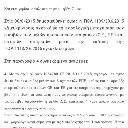
Και έτσι γυρίσαμε πάλι στο σημείο μηδέν. Όμως…
Στις 30/6/2015 δημοσιεύθηκε όμως η ΠΟΛ.1139/30.6.2015
«Διευκρινίσεις σχετικά με τη φορολογική μεταχείριση των
αμοιβών των μελών προσωπικών εταιρειών (Ο.Ε., Ε.Ε.) και
αστικών εταιρειών μετά την έκδοση της
ΠΟΛ.1113/2.6.2015 εγκυκλίου μας»
Στη παράγραφο 4 συγκεκριμένα αναφέρει:
4. Με το αριθ. ΔΕΑΦΑ 1064780 ΕΞ 2015/11.5.2015 έγγραφό μας έγινε
δεκτό ότι οι αμοιβές μελών και διαχειριστών ΕΠΕ, καθώς και οι αμοιβές
εκπροσώπων και εταίρων ΟΕ και ΕΕ για τις υπηρεσίες που παρέχουν με
βάση την ιδιότητά τους αυτή προς τις υπόψη εταιρείες, εξομοιώνονται με
τις αμοιβές διευθυντών ή μελών Δ.Σ. εταιρείας ή κάθε άλλου νομικού
προσώπου ή νομικής οντότητας.
Κατά συνέπεια, αυτές χαρακτηρίζονται ως εισόδημα από μισθωτή εργασία
και φορολογούνται σύμφωνα με τις διατάξεις της παρ. 1 του άρθρου 15 του