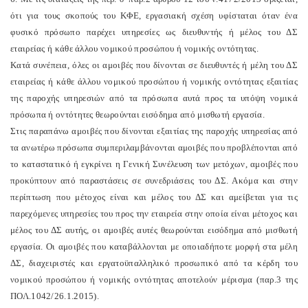
ότι για τους σκοπούς του ΚΦΕ, εργασιακή σχέση υφίσταται όταν ένα
φυσικό πρόσωπο παρέχει υπηρεσίες ως διευθυντής ή μέλος του ΔΣ
εταιρείας ή κάθε άλλου νομικού προσώπου ή νομικής οντότητας.
Κατά συνέπεια, όλες οι αμοιβές που δίνονται σε διευθυντές ή μέλη του ΔΣ
εταιρείας ή κάθε άλλου νομικού προσώπου ή νομικής οντότητας εξαιτίας
της παροχής υπηρεσιών από τα πρόσωπα αυτά προς τα υπόψη νομικά
πρόσωπα ή οντότητες θεωρούνται εισόδημα από μισθωτή εργασία.
Στις παραπάνω αμοιβές που δίνονται εξαιτίας της παροχής υπηρεσίας από
τα ανωτέρω πρόσωπα συμπεριλαμβάνονται αμοιβές που προβλέπονται από
το καταστατικό ή εγκρίνει η Γενική Συνέλευση των μετόχων, αμοιβές που
προκύπτουν από παραστάσεις σε συνεδριάσεις του ΔΣ. Ακόμα και στην
περίπτωση που μέτοχος είναι και μέλος του ΔΣ και αμείβεται για τις
παρεχόμενες υπηρεσίες του προς την εταιρεία στην οποία είναι μέτοχος και
μέλος του ΔΣ αυτής, οι αμοιβές αυτές θεωρούνται εισόδημα από μισθωτή
εργασία. Οι αμοιβές που καταβάλλονται με οποιαδήποτε μορφή στα μέλη
ΔΣ, διαχειριστές και εργατοϋπαλληλικό προσωπικό από τα κέρδη του
νομικού προσώπου ή νομικής οντότητας αποτελούν μέρισμα (παρ.3 της
ΠΟΛ.1042/26.1.2015).