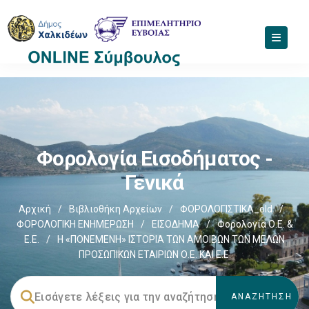
Φορολογία Εισοδήματος -
Γενικά
Αρχική
/
Βιβλιοθήκη Αρχείων
/
ΦΟΡΟΛΟΓΙΣΤΙΚΑ_old
/
ΦΟΡΟΛΟΓΙΚΗ ΕΝΗΜΕΡΩΣΗ
/
ΕΙΣΟΔΗΜΑ
/
Φορολογία Ο.Ε. &
Ε.Ε.
/
Η «ΠΟΝΕΜΕΝΗ» ΙΣΤΟΡΙΑ ΤΩΝ ΑΜΟΙΒΩΝ ΤΩΝ ΜΕΛΩΝ
ΠΡΟΣΩΠΙΚΩΝ ΕΤΑΙΡΙΩΝ Ο.Ε. ΚΑΙ Ε.Ε.