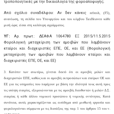
τροποποιητικές με την δικαιολογία της φοροαποφυγής;
Από σχόλιο συναδέλφου: Αν δεν κάνεις
refresh
, (
F
5),
ανανέωση, τη σελίδα του Υπουργείου και του κόμβου
TaxHeaven
κάθε
μισή ώρα; είσαι στη καλύτερη αγράμματος.
ΥΓ:
Αρ. πρωτ.: ΔΕΑΦΑ 1064780 ΕΞ 2015/11.5.2015
Φορολογική μεταχείριση των αμοιβών που λαμβάνουν
εταίροι και διαχειριστές ΕΠΕ, ΟΕ, και ΕΕ (Φορολογική
μεταχείριση των αμοιβών που λαμβάνουν εταίροι και
διαχειριστές ΕΠΕ, ΟΕ, και ΕΕ)
3. Κατόπιν των ανωτέρω, γίνεται δεκτό ότι οι αμοιβές μελών και
διαχειριστών ΕΠΕ, καθώς και οι αμοιβές εκπροσώπων και εταίρων ΟΕ και
ΕΕ για τις υπηρεσίες που παρέχουν με βάση την ιδιότητά τους αυτή προς
τις υπόψη εταιρίες, εξομοιώνονται με τις αμοιβές διευθυντών ή μελών Δ.Σ.
εταιρίας ή κάθε άλλου νομικού προσώπου ή νομικής οντότητας. Κατά
συνέπεια, αυτές χαρακτηρίζονται ως εισόδημα από μισθωτή εργασία και
φορολογούνται σύμφωνα με τις διατάξεις της παρ. 1 του άρθρου 15 του ν.