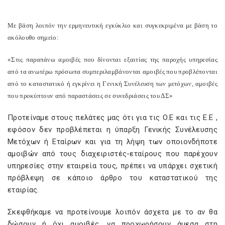
Με βάση λοιπόν την ερμηνευτική εγκύκλιο και συγκεκριμένα με βάση το
ακόλουθο σημείο:
«Στις παραπάνω αμοιβές που δίνονται εξαιτίας της παροχής υπηρεσίας
από τα ανωτέρω πρόσωπα συμπεριλαμβάνονται αμοιβές που προβλέπονται
από το καταστατικό ή εγκρίνει η Γενική Συνέλευση των μετόχων, αμοιβές
που προκύπτουν από παραστάσεις σε συνεδριάσεις του ΔΣ»
Προτείναμε στους πελάτες μας ότι για τις Ο.Ε και τις Ε.Ε ,
εφόσον δεν προβλέπεται η ύπαρξη Γενικής Συνέλευσης
Μετόχων ή Εταίρων και για τη λήψη των οποιονδήποτε
αμοιβών από τους διαχειριστές-εταίρους που παρέχουν
υπηρεσίες στην εταιρεία τους, πρέπει να υπάρχει σχετική
πρόβλεψη σε κάποιο άρθρο του καταστατικού της
εταιρίας.
Σκεφθήκαμε να προτείνουμε λοιπόν άσχετα με το αν θα
δώσουν ή όχι αμοιβές, να προχωρήσουν άμεσα στη