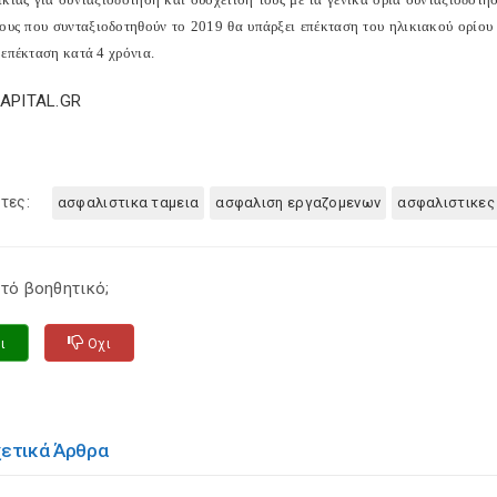
νους που συνταξιοδοτηθούν το 2019 θα υπάρξει επέκταση του ηλικιακού ορίου 
 επέκταση κατά 4 χρόνια.
CAPITAL.GR
τες:
ασφαλιστικα ταμεια
ασφαλιση εργαζομενων
ασφαλιστικες
τό βοηθητικό;
ι
Οχι
χετικά Άρθρα