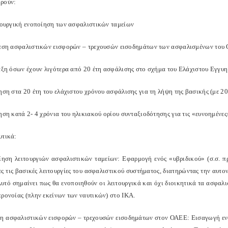
ρούν:
ιτουργική ενοποίηση των ασφαλιστικών ταμείων
δεση ασφαλιστικών εισφορών – τρεχουσών εισοδημάτων των ασφαλισμένων του
ταξη όσων έχουν λιγότερα από 20 έτη ασφάλισης στο σχήμα του Ελάχιστου Εγγυ
ηση στα 20 έτη του ελάχιστου χρόνου ασφάλισης για τη λήψη της βασικής (με 2
ηση κατά 2- 4 χρόνια του ηλικιακού ορίου συνταξιοδότησης για τις «ευνοημένες
υτικά:
ίηση λειτουργιών ασφαλιστικών ταμείων: Εφαρμογή ενός «υβριδικού» (σ.σ. π
ες τις βασικές λειτουργίες του ασφαλιστικού συστήματος, διατηρώντας την αυ
 Αυτό σημαίνει πως θα ενοποιηθούν οι λειτουργικά και όχι διοικητικά τα ασφαλ
προνοίας (πλην εκείνων των ναυτικών) στο ΙΚΑ.
ση ασφαλιστικών εισφορών – τρεχουσών εισοδημάτων στον ΟΑΕΕ: Εισαγωγή εν