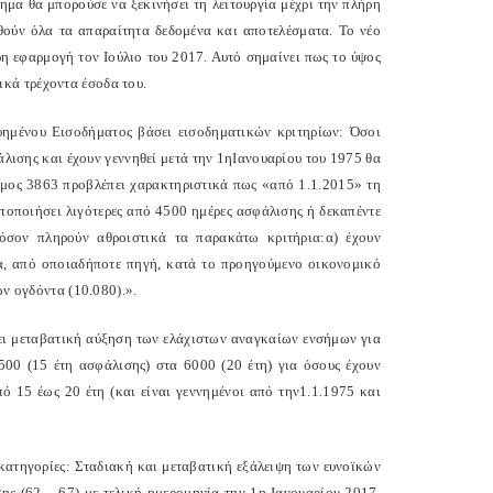
ημα θα μπορούσε να ξεκινήσει τη λειτουργία μέχρι την πλήρη
θούν όλα τα απαραίτητα δεδομένα και αποτελέσματα. Το νέο
η εφαρμογή τον Ιούλιο του 2017. Αυτό σημαίνει πως το ύψος
κά τρέχοντα έσοδα του.
υημένου Εισοδήματος βάσει εισοδηματικών κριτηρίων: Όσοι
λισης και έχουν γεννηθεί μετά την 1ηΙανουαρίου του 1975 θα
όμος 3863 προβλέπει χαρακτηριστικά πως «από 1.1.2015» τη
τοποιήσει λιγότερες από 4500 ημέρες ασφάλισης ή δεκαπέντε
όσον πληρούν αθροιστικά τα παρακάτω κριτήρια:α) έχουν
μα, από οποιαδήποτε πηγή, κατά το προηγούμενο οικονομικό
ων ογδόντα (10.080).».
ξει μεταβατική αύξηση των ελάχιστων αναγκαίων ενσήμων για
4500 (15 έτη ασφάλισης) στα 6000 (20 έτη) για όσους έχουν
πό 15 έως 20 έτη (και είναι γεννημένοι από την1.1.1975 και
 κατηγορίες: Σταδιακή και μεταβατική εξάλειψη των ευνοϊκών
σης (62 – 67) με τελική ημερομηνία την 1η Ιανουαρίου 2017.