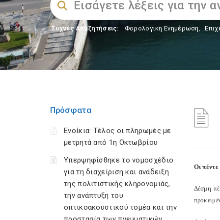
Συχνές Αναζητήσεις:
Φορολογικη Ενημέρωση
,
Επιχ
Πρόσφατα
Ενοίκια: Τέλος οι πληρωμές με
μετρητά από 1η Οκτωβρίου
Υπερψηφίσθηκε το νομοσχέδιο
O
ι πέντε
για τη διαχείριση και ανάδειξη
της πολιτιστικής κληρονομιάς,
Δέσμη πέ
την ανάπτυξη του
προκειμέ
οπτικοακουστικού τομέα και την
προστασία των πνευματικών