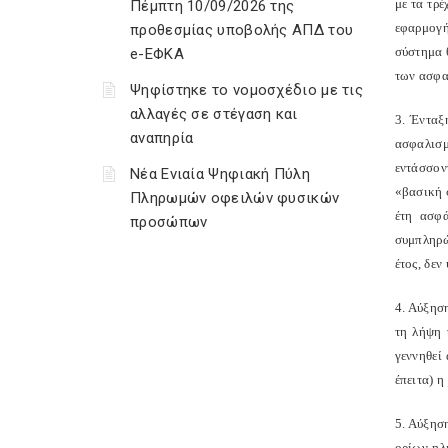
με τα τρ
Πέμπτη 10/09/2026 της
εφαρμογή
προθεσμίας υποβολής ΑΠΔ του
σύστημα 
e-ΕΦΚΑ
των ασφα
Ψηφίστηκε το νομοσχέδιο με τις
αλλαγές σε στέγαση και
3. Ένταξ
αναπηρία
ασφαλισμ
εντάσσον
Νέα Ενιαία Ψηφιακή Πύλη
«βασική 
Πληρωμών οφειλών φυσικών
έτη ασφά
προσώπων
συμπληρώ
έτος, δεν
4. Αύξησ
τη λήψη 
γεννηθεί
έπειτα) η
5. Αύξησ
ορίων ηλ