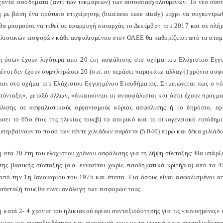
έχοντα εισοδήματα (αντί των τεκμαρτών) των αυτοαπασχολούμενων. Το νέο σύστ
 με βάση ένα πρότυπο επιχείρησης (business case study) μέχρι να συγκεντρω
θα μπορούσε να τεθεί σε εφαρμογή καταρχάς το Δεκέμβρη του 2017 και σε πλήρ
λιστικών εισφορών κάθε ασφαλισμένου στον ΟΑΕΕ θα καθορίζεται από τα ατομι
η όσων έχουν λιγότερα από 20 έτη ασφάλισης στο σχήμα του Ελάχιστου Εγγ
ένοι δεν έχουν συμπληρώσει 20 (σ.σ. αν περάσει παρακάτω αλλαγή) χρόνια ασφά
ται στο σχήμα του Ελάχιστου Εγγυημένου Εισοδήματος. Σημειώνεται πως ο ν
σύνταξη», μεταξύ άλλων, «δικαιούνται οι ανασφάλιστοι και όσοι έχουν πραγμα
λισης σε ασφαλιστικούς οργανισμούς κύριας ασφάλισης ή το δημόσιο, εφ
σει το 65ο έτος της ηλικίας τουςβ) το ατομικό και το οικογενειακό εισόδη
 υπερβαίνουν το ποσό των πέντε χιλιάδων σαράντα (5.040) ευρώ και δέκα χιλιάδ
η στα 20 έτη του ελάχιστου χρόνου ασφάλισης για τη λήψη σύνταξης: Θα υπάρ
της βασικής σύνταξης (σ.σ. εννοείται χωρίς εισοδηματικά κριτήρια) από τα 
 από την 1η Ιανουαρίου του 1975 και έπειτα. Για όσους είναι ασφαλισμένοι α
 σύνταξή τους θα είναι ανάλογη των εισφορών τους.
η κατά 2- 4 χρόνια του ηλικιακού ορίου συνταξιοδότησης για τις «ευνοημένες»
ικίας για συνταξιοδότηση και συσχέτισή τους με τα γενικά όρια συνταξιοδότη