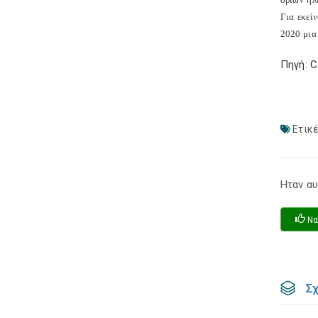
Για εκεί
2020 μια
Πηγή: 
Ετικέ
Ηταν αυ
Να
Σ