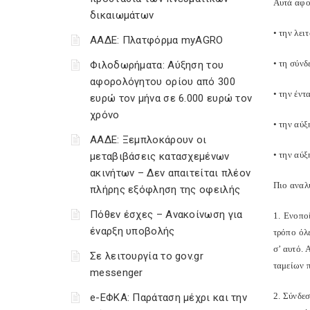
Αυτά αφο
δικαιωμάτων
• την λε
ΑΑΔΕ: Πλατφόρμα myAGRO
• τη σύν
Φιλοδωρήματα: Αύξηση του
αφορολόγητου ορίου από 300
• την έν
ευρώ τον μήνα σε 6.000 ευρώ τον
χρόνο
• την αύξ
ΑΑΔΕ: Ξεμπλοκάρουν οι
• την αύξ
μεταβιβάσεις κατασχεμένων
ακινήτων – Δεν απαιτείται πλέον
Πιο αναλ
πλήρης εξόφληση της οφειλής
Πόθεν έσχες – Ανακοίνωση για
1. Ενοπο
έναρξη υποβολής
τρόπο όλ
σ’ αυτό.
Σε λειτουργία το gov.gr
ταμείων 
messenger
2. Σύνδε
e-ΕΦΚΑ: Παράταση μέχρι και την