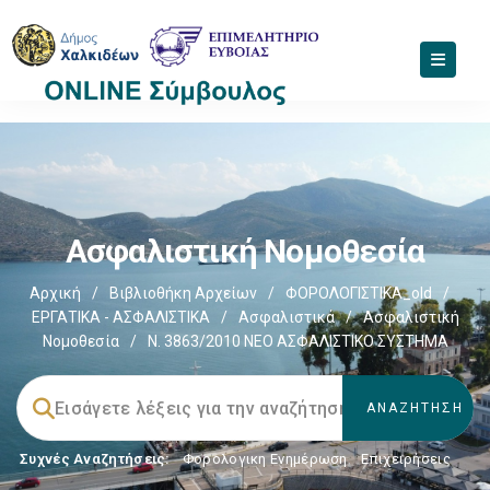
Ασφαλιστική Νομοθεσία
Αρχική
/
Βιβλιοθήκη Αρχείων
/
ΦΟΡΟΛΟΓΙΣΤΙΚΑ_old
/
ΕΡΓΑΤΙΚΑ - ΑΣΦΑΛΙΣΤΙΚΑ
/
Ασφαλιστικά
/
Ασφαλιστική
Νομοθεσία
/
N. 3863/2010 ΝΕΟ ΑΣΦΑΛΙΣΤΙΚΟ ΣΥΣΤΗΜΑ
Συχνές Αναζητήσεις:
Φορολογικη Ενημέρωση
,
Επιχειρήσεις