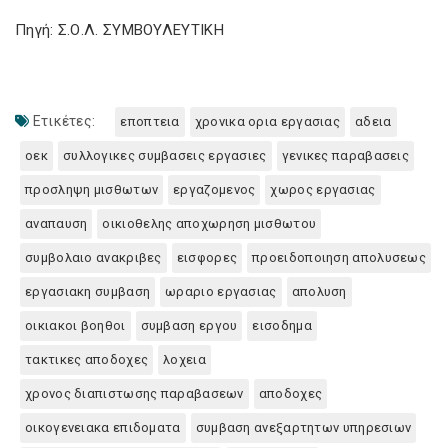
Πηγή: Σ.Ο.Λ. ΣΥΜΒΟΥΛΕΥΤΙΚΗ
Ετικέτες:
εποπτεια
χρονικα ορια εργασιας
αδεια
οεκ
συλλογικες συμβασεις εργασιες
γενικες παραβασεις
προσληψη μισθωτων
εργαζομενος
χωρος εργασιας
αναπαυση
οικιοθελης αποχωρηση μισθωτου
συμβολαιο ανακριβες
εισφορες
προειδοποιηση απολυσεως
εργασιακη συμβαση
ωραριο εργασιας
απολυση
οικιακοι βοηθοι
συμβαση εργου
εισοδημα
τακτικες αποδοχες
λοχεια
χρονος διαπιστωσης παραβασεων
αποδοχες
οικογενειακα επιδοματα
συμβαση ανεξαρτητων υπηρεσιων