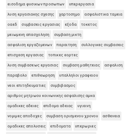
εισοδημα φυσικων προσωπων
υπερεργασια
λυση εργασιακης σχεσης
χαρτοσημο
ασφαλιστικα ταμεια
οαεδ
συμβασεις εργασιας
εξοδα
τοκετος
μειωμενη απασχοληση
συμβαση μικτη
ασφαλιση εργαζομενων
παραιτηση
συλλογικες συμβασεις
επισχεση εργασιας
τοπικες εορτες
λυση συμβασεως εργασιας
συμβαση μαθητειας
ασφαλιση
παραβολο
επιθεωρηση
υπαλληλοι γραφειου
νεοι επιτηδευματιες
συμβιβασμος
αριθμος μητρωου κοινωνικης ασφαλισης αμκα
ομαδικες αδειες
επιδομα αδειας
υγιεινη
νομιμες αποδοχες
συμβαση ορισμενου χρονου
ασθενεια
ομαδικες απολυσεις
επιδοματα
υπερωριες