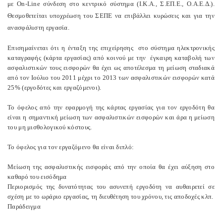
με On-Line σύνδεση στο κεντρικό σύστημα (Ι.Κ.Α., Σ.ΕΠ.Ε., Ο.Α.Ε.Δ.).
Θεσμοθετείται υποχρέωση του ΣΕΠΕ να επιβάλλει κυρώσεις και για την
ανασφάλιστη εργασία.
Επισημαίνεται ότι η ένταξη της επιχείρησης στο σύστημα ηλεκτρονικής
καταγραφής (κάρτα εργασίας) από κοινού με την έγκαιρη καταβολή των
ασφαλιστικών τους εισφορών θα έχει ως αποτέλεσμα τη μείωση σταδιακά
από τον Ιούλιο του 2011 μέχρι το 2013 των ασφαλιστικών εισφορών κατά
25% (εργοδότες και εργαζόμενοι).
Το όφελος από την εφαρμογή της κάρτας εργασίας για τον εργοδότη θα
είναι η σημαντική μείωση των ασφαλιστικών εισφορών και άρα η μείωση
του μη μισθολογικού κόστους.
Το όφελος για τον εργαζόμενο θα είναι διπλό:
Μείωση της ασφαλιστικής εισφοράς από την οποία θα έχει αύξηση στο
καθαρό του εισόδημα
Περιορισμός της δυνατότητας του ασυνεπή εργοδότη να αυθαιρετεί σε
σχέση με το ωράριο εργασίας, τη διευθέτηση του χρόνου, τις αποδοχές κλπ.
Παράδειγμα