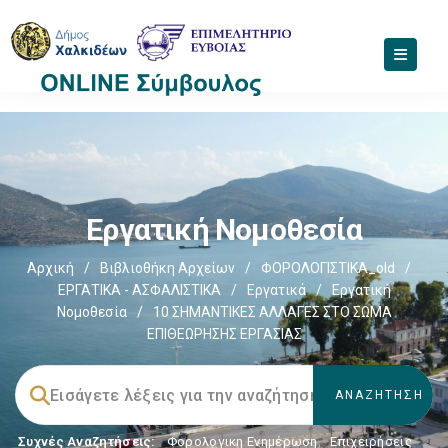
Εργατική Νομοθεσία
Αρχική
/
Βιβλιοθήκη Αρχείων
/
ΦΟΡΟΛΟΓΙΣΤΙΚΑ_old
/
ΕΡΓΑΤΙΚΑ - ΑΣΦΑΛΙΣΤΙΚΑ
/
Εργατικά
/
Εργατική
Νομοθεσία
/
10 ΣΗΜΑΝΤΙΚΕΣ ΑΛΛΑΓΕΣ ΣΤΟ ΣΩΜΑ
ΕΠΙΘΕΩΡΗΣΗΣ ΕΡΓΑΣΙΑΣ
Συχνές Αναζητήσεις:
Φορολογικη Ενημέρωση
,
Επιχειρήσεις