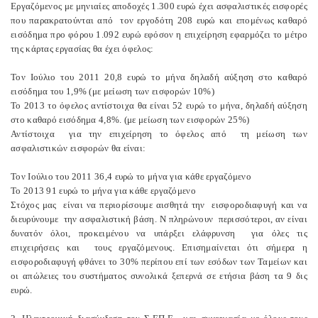
Εργαζόμενος με μηνιαίες αποδοχές 1.300 ευρώ έχει ασφαλιστικές εισφορές
που παρακρατούνται από τον εργοδότη 208 ευρώ και επομένως καθαρό
εισόδημα προ φόρου 1.092 ευρώ εφόσον η επιχείρηση εφαρμόζει το μέτρο
της κάρτας εργασίας θα έχει όφελος:
Τον Ιούλιο του 2011 20,8 ευρώ το μήνα δηλαδή αύξηση στο καθαρό
εισόδημα του 1,9% (με μείωση των εισφορών 10%)
Το 2013 το όφελος αντίστοιχα θα είναι 52 ευρώ το μήνα, δηλαδή αύξηση
στο καθαρό εισόδημα 4,8%. (με μείωση των εισφορών 25%)
Αντίστοιχα για την επιχείρηση το όφελος από τη μείωση των
ασφαλιστικών εισφορών θα είναι:
Τον Ιούλιο του 2011 36,4 ευρώ το μήνα για κάθε εργαζόμενο
Το 2013 91 ευρώ το μήνα για κάθε εργαζόμενο
Στόχος μας είναι να περιορίσουμε αισθητά την εισφοροδιαφυγή και να
διευρύνουμε την ασφαλιστική βάση. Ν πληρώνουν περισσότεροι, αν είναι
δυνατόν όλοι, προκειμένου να υπάρξει ελάφρυνση για όλες τις
επιχειρήσεις και τους εργαζόμενους. Επισημαίνεται ότι σήμερα η
εισφοροδιαφυγή φθάνει το 30% περίπου επί των εσόδων των Ταμείων και
οι απώλειες του συστήματος συνολικά ξεπερνά σε ετήσια βάση τα 9 δις
ευρώ.