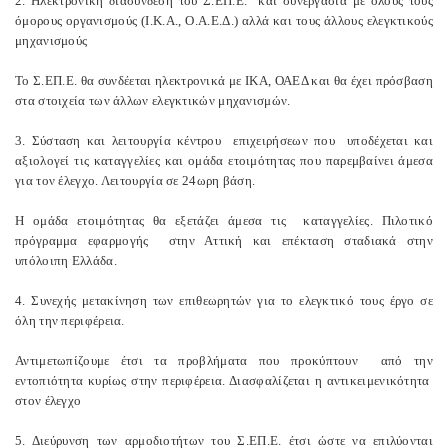
2. Ηλεκτρονική διασύνδεση του Σ.ΕΠ.Ε. και συνεργασία με όλους τους
όμορους οργανισμούς (Ι.Κ.Α., Ο.Α.Ε.Δ.) αλλά και τους άλλους ελεγκτικούς
μηχανισμούς
Το Σ.ΕΠ.Ε. θα συνδέεται ηλεκτρονικά με ΙΚΑ, ΟΑΕΔ και θα έχει πρόσβαση
στα στοιχεία των άλλων ελεγκτικών μηχανισμών.
3. Σύσταση και λειτουργία κέντρου επιχειρήσεων που υποδέχεται και
αξιολογεί τις καταγγελίες και ομάδα ετοιμότητας που παρεμβαίνει άμεσα
για τον έλεγχο. Λειτουργία σε 24ωρη βάση.
Η ομάδα ετοιμότητας θα εξετάζει άμεσα τις καταγγελίες. Πιλοτικό
πρόγραμμα εφαρμογής στην Αττική και επέκταση σταδιακά στην
υπόλοιπη Ελλάδα.
4. Συνεχής μετακίνηση των επιθεωρητών για το ελεγκτικό τους έργο σε
όλη την περιφέρεια.
Αντιμετωπίζουμε έτσι τα προβλήματα που προκύπτουν από την
εντοπιότητα κυρίως στην περιφέρεια. Διασφαλίζεται η αντικειμενικότητα
στον έλεγχο
5. Διεύρυνση των αρμοδιοτήτων του Σ.ΕΠ.Ε. έτσι ώστε να επιλύονται