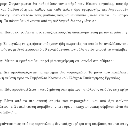
σης. Συγκεκριμένα θα καθορίζουν τον αριθμό των θέσεων εργασίας, τους όρ
 και διαθεσιμότητας, καθώς και κάθε άλλον όρο εφαρμογής, περιλαμβανομένη
νοι όχι μόνο να δουν τους μισθούς τους να μειώνονται, αλλά και να μην μπορ
ση. Τα πάντα θα κρίνονται από τη συλλογική διαπραγμάτευση.
η: Ποιος εκπροσωπεί τους εργαζόμενους στη διαπραγμάτευση με τον εργοδότη γ
: Σε μεγάλες επιχειρήσεις υπάρχουν ήδη σωματεία, τα οποία θα αναλάβουν τη
ειρήσεις με λιγότερους από 50 εργαζόμενους τον ρόλο αυτόν μπορεί να αναλάβει
η: Με ποια κριτήρια θα μπορεί μία επιχείρηση να υπαχθεί στη ρύθμιση;
: Δεν προσδιορίζονται τα κριτήρια στο νομοσχέδιο. Το μόνο που προβλέπε
ική έκθεση προς το Συμβούλιο Κοινωνικού Ελέγχου Επιθεώρησης Εργασίας.
η: Πώς προσδιορίζεται η αποζημίωση σε περίπτωση απόλυσης σε όσες επιχειρήσε
: Είναι από τα πιο ασαφή σημεία του νομοσχεδίου και από ό,τι φαίνετα
άτευσης. Σε περίπτωση παραβίασης των όρων η επιχειρησιακή σύμβαση είναι άκ
 σύμβασης.
φαίνεται πως σε όσες περιπτώσεις δεν υπάρχει ρήτρα στη σύμβαση, που να απαγ