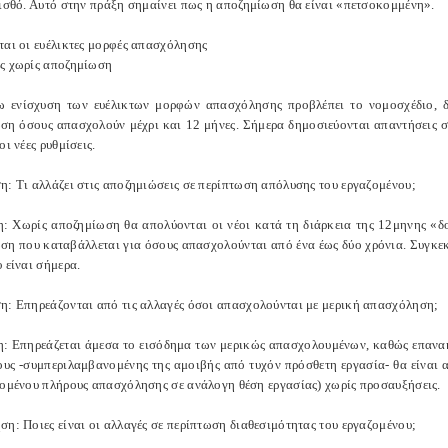
μισθό. Αυτό στην πράξη σημαίνει πως η αποζημίωση θα είναι «πετσοκομμένη».
ται οι ευέλικτες μορφές απασχόλησης
ς χωρίς αποζημίωση
ω ενίσχυση των ευέλικτων μορφών απασχόλησης προβλέπει το νομοσχέδιο, δ
ση όσους απασχολούν μέχρι και 12 μήνες. Σήμερα δημοσιεύονται απαντήσεις σε
οι νέες ρυθμίσεις.
η: Τι αλλάζει στις αποζημιώσεις σε περίπτωση απόλυσης του εργαζομένου;
: Χωρίς αποζημίωση θα απολύονται οι νέοι κατά τη διάρκεια της 12μηνης «δο
ση που καταβάλλεται για όσους απασχολούνται από ένα έως δύο χρόνια. Συγκεκ
 είναι σήμερα.
η: Επηρεάζονται από τις αλλαγές όσοι απασχολούνται με μερική απασχόληση;
: Επηρεάζεται άμεσα το εισόδημα των μερικώς απασχολουμένων, καθώς επανακα
ους -συμπεριλαμβανομένης της αμοιβής από τυχόν πρόσθετη εργασία- θα είναι 
ζομένου πλήρους απασχόλησης σε ανάλογη θέση εργασίας) χωρίς προσαυξήσεις.
ση: Ποιες είναι οι αλλαγές σε περίπτωση διαθεσιμότητας του εργαζομένου;