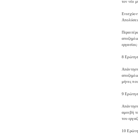
τον νέο 
Ενισχύον
Απολύσει
Περαιτέρ
αποζημίω
εργασίας 
8 Ερώτησ
Απάντηση
αποζημίω
μήνες που
9 Ερώτησ
Απάντηση
αμοιβή τ
του εργα
10 Ερώτη