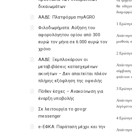
να ψηφισ
δικαιωμάτων
θα οδηγο
διαμορφώ
ΑΑΔΕ: Πλατφόρμα myAGRO
1 Ερώτησ
Φιλοδωρήματα: Αύξηση του
αφορολόγητου ορίου από 300
Απάντηση
ευρώ τον μήνα σε 6.000 ευρώ τον
μισθούς 
χρόνο
2 Ερώτηση
ΑΑΔΕ: Ξεμπλοκάρουν οι
Απάντηση
μεταβιβάσεις κατασχεμένων
σύμβαση 
ακινήτων – Δεν απαιτείται πλέον
φτάνουν 
πλήρης εξόφληση της οφειλής
3 Ερώτησ
Πόθεν έσχες – Ανακοίνωση για
έναρξη υποβολής
Απάντηση
λεγόμενο
Σε λειτουργία το gov.gr
messenger
4 Ερώτηση
e-ΕΦΚΑ: Παράταση μέχρι και την
Απάντηση