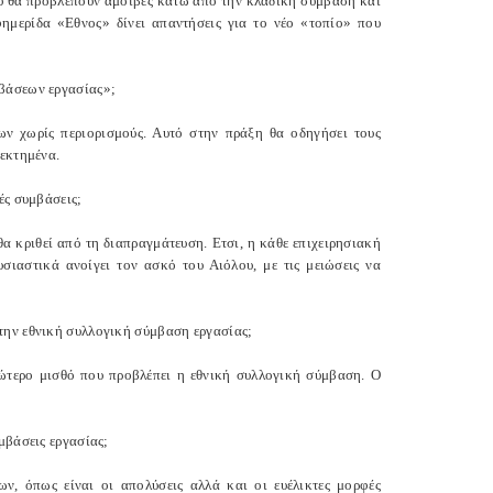
που θα προβλέπουν αμοιβές κάτω από την κλαδική σύμβαση και
φημερίδα «Εθνος» δίνει απαντήσεις για το νέο «τοπίο» που
μβάσεων εργασίας»;
ων χωρίς περιορισμούς. Αυτό στην πράξη θα οδηγήσει τους
κεκτημένα.
ές συμβάσεις;
α κριθεί από τη διαπραγμάτευση. Ετσι, η κάθε επιχειρησιακή
ιαστικά ανοίγει τον ασκό του Αιόλου, με τις μειώσεις να
την εθνική συλλογική σύμβαση εργασίας;
τώτερο μισθό που προβλέπει η εθνική συλλογική σύμβαση. Ο
μβάσεις εργασίας;
ων, όπως είναι οι απολύσεις αλλά και οι ευέλικτες μορφές