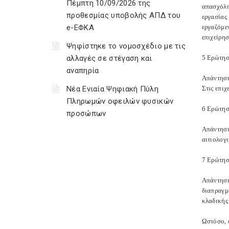
Πέμπτη 10/09/2026 της
απασχόλη
προθεσμίας υποβολής ΑΠΔ του
εργασίας
e-ΕΦΚΑ
εργαζόμε
επιχείρη
Ψηφίστηκε το νομοσχέδιο με τις
αλλαγές σε στέγαση και
5 Ερώτησ
αναπηρία
Απάντηση
Νέα Ενιαία Ψηφιακή Πύλη
Στις επιχ
Πληρωμών οφειλών φυσικών
6 Ερώτησ
προσώπων
Απάντηση
αιτιολογ
7 Ερώτησ
Απάντηση
διαπραγμ
κλαδικής
Ωστόσο, 