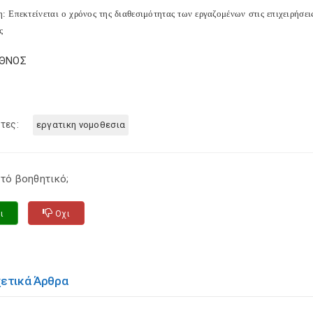
: Επεκτείνεται ο χρόνος της διαθεσιμότητας των εργαζομένων στις επιχειρήσ
ς
ΕΘΝΟΣ
τες:
εργατικη νομοθεσια
τό βοηθητικό;
ι
Οχι
χετικά Άρθρα