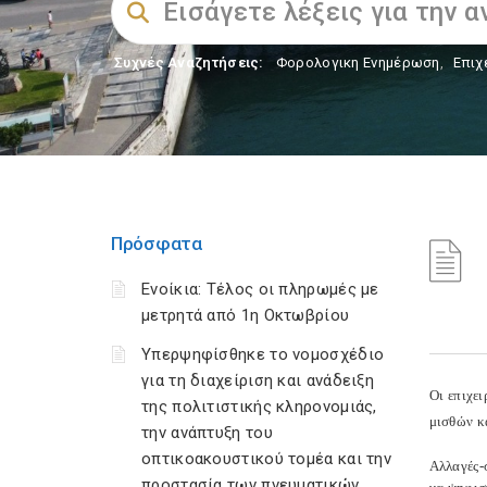
Συχνές Αναζητήσεις:
Φορολογικη Ενημέρωση
,
Επιχ
Πρόσφατα
Ενοίκια: Τέλος οι πληρωμές με
μετρητά από 1η Οκτωβρίου
Υπερψηφίσθηκε το νομοσχέδιο
για τη διαχείριση και ανάδειξη
Οι επιχε
της πολιτιστικής κληρονομιάς,
μισθών κα
την ανάπτυξη του
οπτικοακουστικού τομέα και την
Αλλαγές-
προστασία των πνευματικών