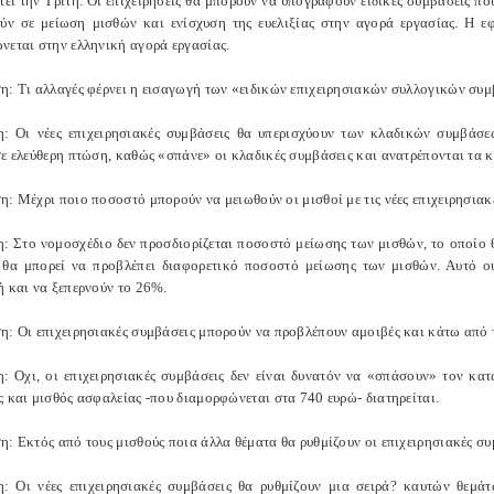
τεί την Τρίτη. Οι επιχειρήσεις θα μπορούν να υπογράφουν ειδικές συμβάσεις 
ύν σε μείωση μισθών και ενίσχυση της ευελιξίας στην αγορά εργασίας. Η ε
νεται στην ελληνική αγορά εργασίας.
η: Τι αλλαγές φέρνει η εισαγωγή των «ειδικών επιχειρησιακών συλλογικών συ
: Οι νέες επιχειρησιακές συμβάσεις θα υπερισχύουν των κλαδικών συμβάσε
σε ελεύθερη πτώση, καθώς «σπάνε» οι κλαδικές συμβάσεις και ανατρέπονται τα 
: Μέχρι ποιο ποσοστό μπορούν να μειωθούν οι μισθοί με τις νέες επιχειρησιακ
: Στο νομοσχέδιο δεν προσδιορίζεται ποσοστό μείωσης των μισθών, το οποίο θ
θα μπορεί να προβλέπει διαφορετικό ποσοστό μείωσης των μισθών. Αυτό ουσ
ή και να ξεπερνούν το 26%.
η: Οι επιχειρησιακές συμβάσεις μπορούν να προβλέπουν αμοιβές και κάτω από 
: Οχι, οι επιχειρησιακές συμβάσεις δεν είναι δυνατόν να «σπάσουν» τον κα
ς και μισθός ασφαλείας -που διαμορφώνεται στα 740 ευρώ- διατηρείται.
: Εκτός από τους μισθούς ποια άλλα θέματα θα ρυθμίζουν οι επιχειρησιακές συ
: Οι νέες επιχειρησιακές συμβάσεις θα ρυθμίζουν μια σειρά? καυτών θεμάτ