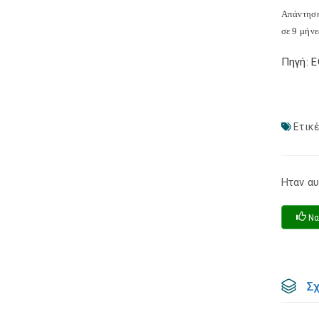
Απάντηση
σε 9 μήνε
Πηγή: 
Ετικέ
Ηταν αυ
Να
Σ