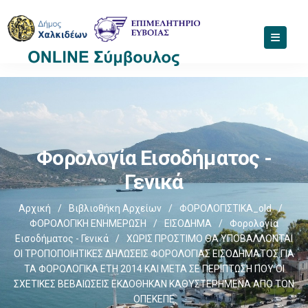
Φορολογία Εισοδήματος -
Γενικά
Αρχική
/
Βιβλιοθήκη Αρχείων
/
ΦΟΡΟΛΟΓΙΣΤΙΚΑ_old
/
ΦΟΡΟΛΟΓΙΚΗ ΕΝΗΜΕΡΩΣΗ
/
ΕΙΣΟΔΗΜΑ
/
Φορολογία
Εισοδήματος - Γενικά
/
ΧΩΡΙΣ ΠΡΟΣΤΙΜΟ ΘΑ ΥΠΟΒΑΛΛΟΝΤΑΙ
ΟΙ ΤΡΟΠΟΠΟΙΗΤΙΚΕΣ ΔΗΛΩΣΕΙΣ ΦΟΡΟΛΟΓΙΑΣ ΕΙΣΟΔΗΜΑΤΟΣ ΓΙΑ
ΤΑ ΦΟΡΟΛΟΓΙΚΑ ΕΤΗ 2014 ΚΑΙ ΜΕΤΑ ΣΕ ΠΕΡΙΠΤΩΣΗ ΠΟΥ ΟΙ
ΣΧΕΤΙΚΕΣ ΒΕΒΑΙΩΣΕΙΣ ΕΚΔΟΘΗΚΑΝ ΚΑΘΥΣΤΕΡΗΜΕΝΑ ΑΠΟ ΤΟΝ
ΟΠΕΚΕΠΕ