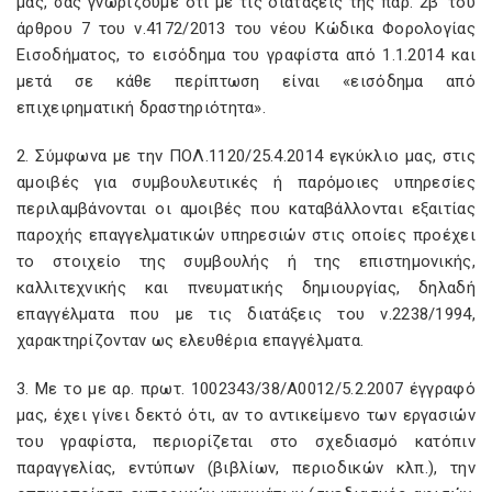
μας, σας γνωρίζουμε ότι με τις διατάξεις της παρ. 2β’ του
άρθρου 7 του ν.4172/2013 του νέου Κώδικα Φορολογίας
Εισοδήματος, το εισόδημα του γραφίστα από 1.1.2014 και
μετά σε κάθε περίπτωση είναι «εισόδημα από
επιχειρηματική δραστηριότητα».
2. Σύμφωνα με την ΠΟΛ.1120/25.4.2014 εγκύκλιο μας, στις
αμοιβές για συμβουλευτικές ή παρόμοιες υπηρεσίες
περιλαμβάνονται οι αμοιβές που καταβάλλονται εξαιτίας
παροχής επαγγελματικών υπηρεσιών στις οποίες προέχει
το στοιχείο της συμβουλής ή της επιστημονικής,
καλλιτεχνικής και πνευματικής δημιουργίας, δηλαδή
επαγγέλματα που με τις διατάξεις του ν.2238/1994,
χαρακτηρίζονταν ως ελευθέρια επαγγέλματα.
3. Με το με αρ. πρωτ. 1002343/38/Α0012/5.2.2007 έγγραφό
μας, έχει γίνει δεκτό ότι, αν το αντικείμενο των εργασιών
του γραφίστα, περιορίζεται στο σχεδιασμό κατόπιν
παραγγελίας, εντύπων (βιβλίων, περιοδικών κλπ.), την