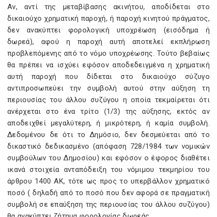
Αν, αντί της μεταβίβασης ακινήτου, αποδίδεται στο
δικαιούχο χρηματική παροχή, ή παροχή κινητού πράγματος,
δεν ανακύπτει φορολογική υποχρέωση (εισόδημα ή
δωρεά), αφού η παροχή αυτή αποτελεί εκπλήρωση
προβλεπόμενης από το νόμο υποχρέωσης. Τούτο βεβαίως
θα πρέπει να ισχύει εφόσον αποδεδειγμένα η χρηματική
αυτή παροχή που δίδεται στο δικαιούχο σύζυγο
αντιπροσωπεύει την συμβολή αυτού στην αύξηση τη
περιουσίας του άλλου συζύγου η οποία τεκμαίρεται ότι
ανέρχεται στο ένα τρίτο (1/3) της αύξησης, εκτός αν
αποδειχθεί μεγαλύτερη, ή μικρότερη, ή καμία συμβολή.
Δεδομένου δε ότι το Δημόσιο, δεν δεσμεύεται από το
δικαστικό δεδικασμένο (απόφαση 728/1984 των νομικών
συμβούλων του Δημοσίου) και εφόσον ο έφορος διαθέτει
ικανά στοιχεία ανταπόδειξη του νόμιμου τεκμηρίου του
άρθρου 1400 ΑΚ, τότε ως προς το υπερβάλλον χρηματικό
ποσό ( δηλαδή από το ποσό που δεν αφορά σε πραγματική
συμβολή σε επαύξηση της περιουσίας του άλλου συζύγου)
θα ανακύπτει ζήτημα φορολογίας δωρεάς.