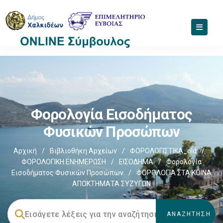
Φορολογία Εισοδήματος
Φυσικών Προσώπων
Αρχική
/
Βιβλιοθήκη Αρχείων
/
ΦΟΡΟΛΟΓΙΣΤΙΚΑ_old
/
ΦΟΡΟΛΟΓΙΚΗ ΕΝΗΜΕΡΩΣΗ
/
ΕΙΣΟΔΗΜΑ
/
Φορολογία
Εισοδήματος Φυσικών Προσώπων
/
ΦΟΡΟΛΟΓΙΑ ΣΤΑ ΚΟΙΝΑ
ΑΠΟΚΤΗΜΑΤΑ ΣΥΖΥΓΩΝ