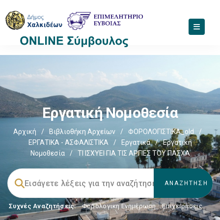
Εργατική Νομοθεσία
Αρχική
/
Βιβλιοθήκη Αρχείων
/
ΦΟΡΟΛΟΓΙΣΤΙΚΑ_old
/
ΕΡΓΑΤΙΚΑ - ΑΣΦΑΛΙΣΤΙΚΑ
/
Εργατικά
/
Εργατική
Νομοθεσία
/
ΤΙ ΙΣΧΥΕΙ ΓΙΑ ΤΙΣ ΑΡΓΙΕΣ ΤΟΥ ΠΑΣΧΑ
Συχνές Αναζητήσεις:
Φορολογικη Ενημέρωση
,
Επιχειρήσεις