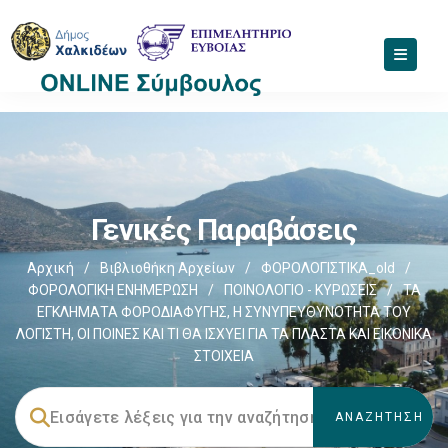
Γενικές Παραβάσεις
Αρχική
/
Βιβλιοθήκη Αρχείων
/
ΦΟΡΟΛΟΓΙΣΤΙΚΑ_old
/
ΦΟΡΟΛΟΓΙΚΗ ΕΝΗΜΕΡΩΣΗ
/
ΠΟΙΝΟΛΟΓΙΟ - ΚΥΡΩΣΕΙΣ
/
ΤΑ
ΕΓΚΛΗΜΑΤΑ ΦΟΡΟΔΙΑΦΥΓΗΣ, Η ΣΥΝΥΠΕΥΘΥΝΟΤΗΤΑ ΤΟΥ
ΛΟΓΙΣΤΗ, ΟΙ ΠΟΙΝΕΣ ΚΑΙ ΤΙ ΘΑ ΙΣΧΥΕΙ ΓΙΑ ΤΑ ΠΛΑΣΤΑ ΚΑΙ ΕΙΚΟΝΙΚΑ
ΣΤΟΙΧΕΙΑ