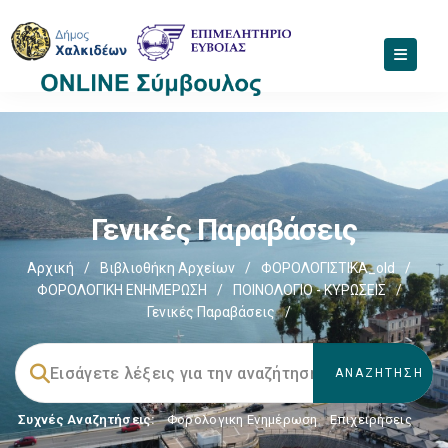
Γενικές Παραβάσεις
Αρχική
/
Βιβλιοθήκη Αρχείων
/
ΦΟΡΟΛΟΓΙΣΤΙΚΑ_old
/
ΦΟΡΟΛΟΓΙΚΗ ΕΝΗΜΕΡΩΣΗ
/
ΠΟΙΝΟΛΟΓΙΟ - ΚΥΡΩΣΕΙΣ
/
Γενικές Παραβάσεις
/
Συχνές Αναζητήσεις:
Φορολογικη Ενημέρωση
,
Επιχειρήσεις