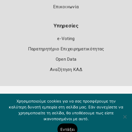
Επικοινωνία
Υπηρεσίες
e-Voting
Παρατηρητήριο Επιχειρηματικότητας
Open Data
Αναζήτηση ΚΑΔ
Πολιτική Ασφάλειας
Όροι Χρήσης
Χρησιμοποιούμε cookies για να σας προσφέρουμε την
Copyright 2026
Knowledge A.E.
καλύτερη δυνατή εμπειρία στη σελίδα μας. Εάν συνεχίσετε να
χρησιμοποιείτε τη σελίδα, θα υποθέσουμε πως είστε
ικανοποιημένοι με αυτό.
Εντάξει