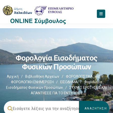
Φορολογία Εισοδήματος
Φυσικών Προσώπων
Αρχική
/
Βιβλιοθήκη Αρχείων
/
ΦΟΡΟΛΟΓΙΣΤΙΚΑ_old
/
ΦΟΡΟΛΟΓΙΚΗ ΕΝΗΜΕΡΩΣΗ
/
ΕΙΣΟΔΗΜΑ
/
Φορολογία
Εισοδήματος Φυσικών Προσώπων
/
ΣΥΧΝΕΣ ΕΡΩΤΗΣΕΙΣ ΚΑΙ
ΑΠΑΝΤΗΣΕΙΣ ΓΙΑ ΤΟ ΕΝΤΥΠΟ Ε1