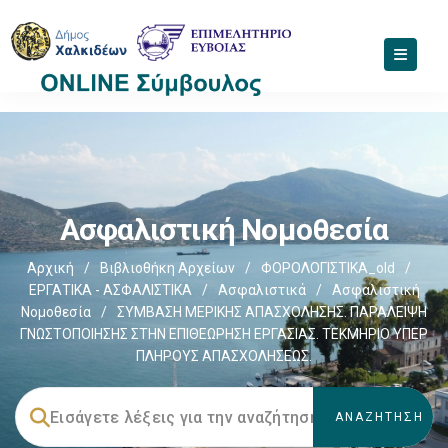
Ασφαλιστική Νομοθεσία
Αρχική
/
Βιβλιοθήκη Αρχείων
/
ΦΟΡΟΛΟΓΙΣΤΙΚΑ_old
/
ΕΡΓΑΤΙΚΑ - ΑΣΦΑΛΙΣΤΙΚΑ
/
Ασφαλιστικά
/
Ασφαλιστική
Νομοθεσία
/
ΣΥΜΒΑΣΗ ΜΕΡΙΚΗΣ ΑΠΑΣΧΟΛΗΣΗΣ. ΠΑΡΑΛΕΙΨΗ
ΓΝΩΣΤΟΠΟΙΗΣΗΣ ΣΤΗΝ ΕΠΙΘΕΩΡΗΣΗ ΕΡΓΑΣΙΑΣ. ΤΕΚΜΗΡΙΟ ΥΠΕΡ
ΠΛΗΡΟΥΣ ΑΠΑΣΧΟΛΗΣΕΩΣ.