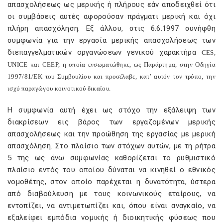
απασχολήσεως ως μερικής ή πλήρους εάν αποδειχθεί ότι
οι συμβάσεις αυτές αφορούσαν πράγματι μερική και όχι
πλήρη απασχόληση. Εξ άλλου, στις 6.6.1997 συνήφθη
συμφωνία για την εργασία μερικής απασχολήσεως των
διεπαγγελματικών οργανώσεων γενικού χαρακτήρα
CES
,
UNICE
και
CEEP
, η οποία ενσωματώθηκε, ως Παράρτημα, στην Οδηγία
1997/81/ΕΚ του Συμβουλίου και προσέλαβε, κατ’ αυτόν τον τρόπο, την
ισχύ παραγώγου κοινοτικού δικαίου.
Η συμφωνία αυτή έχει ως στόχο την εξάλειψη των
διακρίσεων εις βάρος των εργαζομένων μερικής
απασχολήσεως και την προώθηση της εργασίας με μερική
απασχόληση. Στο πλαίσιο των στόχων αυτών, με τη ρήτρα
5 της ως άνω συμφωνίας καθορίζεται το ρυθμιστικό
πλαίσιο εντός του οποίου δύναται να κινηθεί ο εθνικός
νομοθέτης, στον οποίο παρέχεται η δυνατότητα, ύστερα
από διαβούλευση με τους κοινωνικούς εταίρους, να
εντοπίζει, να αντιμετωπίζει και, όπου είναι αναγκαίο, να
εξαλείφει εμπόδια νομικής ή διοικητικής φύσεως που