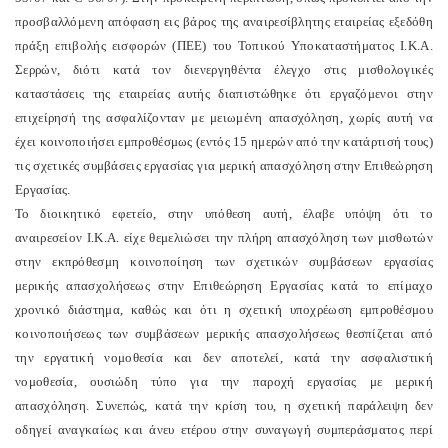
προσβαλλόμενη απόφαση εις βάρος της αναιρεσίβλητης εταιρείας εξεδόθη
πράξη επιβολής εισφορών (ΠΕΕ) του Τοπικού Υποκαταστήματος Ι.Κ.Α.
Σερρών, διότι κατά τον διενεργηθέντα έλεγχο στις μισθολογικές
καταστάσεις της εταιρείας αυτής διαπιστώθηκε ότι εργαζόμενοι στην
επιχείρησή της ασφαλίζονταν με μειωμένη απασχόληση, χωρίς αυτή να
έχει κοινοποιήσει εμπροθέσμως (εντός 15 ημερών από την κατάρτισή τους)
τις σχετικές συμβάσεις εργασίας για μερική απασχόληση στην Επιθεώρηση
Εργασίας.
Το διοικητικό εφετείο, στην υπόθεση αυτή, έλαβε υπόψη ότι το
αναιρεσείον Ι.Κ.Α. είχε θεμελιώσει την πλήρη απασχόληση των μισθωτών
στην εκπρόθεσμη κοινοποίηση των σχετικών συμβάσεων εργασίας
μερικής απασχολήσεως στην Επιθεώρηση Εργασίας κατά το επίμαχο
χρονικό διάστημα, καθώς και ότι η σχετική υποχρέωση εμπροθέσμου
κοινοποιήσεως των συμβάσεων μερικής απασχολήσεως θεσπίζεται από
την εργατική νομοθεσία και δεν αποτελεί, κατά την ασφαλιστική
νομοθεσία, ουσιώδη τύπο για την παροχή εργασίας με μερική
απασχόληση. Συνεπώς, κατά την κρίση του, η σχετική παράλειψη δεν
οδηγεί αναγκαίως και άνευ ετέρου στην συναγωγή συμπεράσματος περί