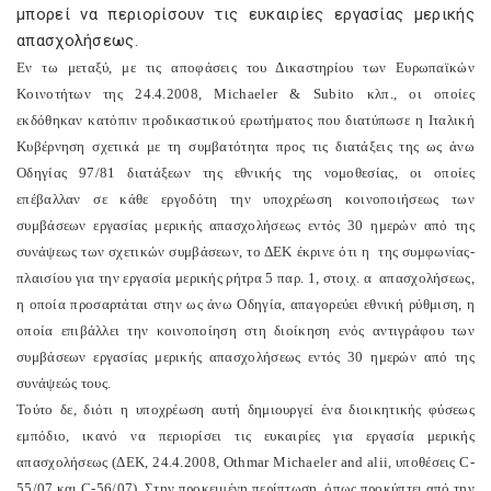
μπορεί να περιορίσουν τις ευκαιρίες εργασίας μερικής
απασχολήσεως.
Εν τω μεταξύ, με τις αποφάσεις του Δικαστηρίου των Ευρωπαϊκών
Κοινοτήτων της 24.4.2008,
Michaeler
&
Subito
κλπ., οι οποίες
εκδόθηκαν κατόπιν προδικαστικού ερωτήματος που διατύπωσε η Ιταλική
Κυβέρνηση σχετικά με τη συμβατότητα προς τις διατάξεις της ως άνω
Οδηγίας 97/81 διατάξεων της εθνικής της νομοθεσίας, οι οποίες
επέβαλλαν σε κάθε εργοδότη την υποχρέωση κοινοποιήσεως των
συμβάσεων εργασίας μερικής απασχολήσεως εντός 30 ημερών από της
συνάψεως των σχετικών συμβάσεων, το ΔΕΚ έκρινε ότι η
της συμφωνίας-
πλαισίου για την εργασία μερικής ρήτρα 5 παρ. 1, στοιχ. α
απασχολήσεως,
η οποία προσαρτάται στην ως άνω Οδηγία, απαγορεύει εθνική ρύθμιση, η
οποία επιβάλλει την κοινοποίηση στη διοίκηση ενός αντιγράφου των
συμβάσεων εργασίας μερικής απασχολήσεως εντός 30 ημερών από της
συνάψεώς τους.
Τούτο δε, διότι η υποχρέωση αυτή δημιουργεί ένα διοικητικής φύσεως
εμπόδιο, ικανό να περιορίσει τις ευκαιρίες για εργασία μερικής
απασχολήσεως (ΔΕΚ, 24.4.2008,
Othmar
Michaeler
and
alii
, υποθέσεις
C
-
55/07 και
C
-56/07). Στην προκειμένη περίπτωση, όπως προκύπτει από την