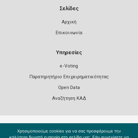
Σελίδες
Αρχική
Επικοινωνία
Υπηρεσίες
e-Voting
Παρατηρητήριο Επιχειρηματικότητας
Open Data
Αναζήτηση ΚΑΔ
Πολιτική Ασφάλειας
Όροι Χρήσης
Χρησιμοποιούμε cookies για να σας προσφέρουμε την
Copyright 2026
Knowledge A.E.
καλύτερη δυνατή εμπειρία στη σελίδα μας. Εάν συνεχίσετε να