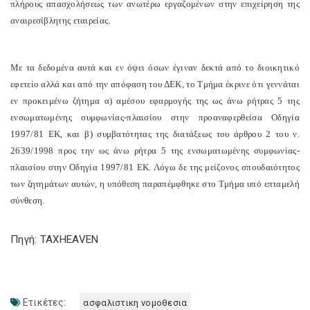
πλήρους απασχολήσεως των ανωτέρω εργαζομένων στην επιχείρηση της
αναιρεσίβλητης εταιρείας.
Με τα δεδομένα αυτά και εν όψει όσων έγιναν δεκτά από το διοικητικό
εφετείο αλλά και από την απόφαση του ΔΕΚ, το Τμήμα έκρινε ότι γεννάται
εν προκειμένω ζήτημα α) αμέσου εφαρμογής της ως άνω ρήτρας 5 της
ενσωματωμένης συμφωνίας-πλαισίου στην προαναφερθείσα Οδηγία
1997/81 ΕΚ, και β) συμβατότητας της διατάξεως του άρθρου 2 του ν.
2639/1998 προς την ως άνω ρήτρα 5 της ενσωματωμένης συμφωνίας-
πλαισίου στην Οδηγία 1997/81 ΕΚ. Λόγω δε της μείζονος σπουδαιότητος
των ζητημάτων αυτών, η υπόθεση παραπέμφθηκε στο Τμήμα υπό επταμελή
σύνθεση.
Πηγή: TAXHEAVEN
Ετικέτες:
ασφαλιστικη νομοθεσια