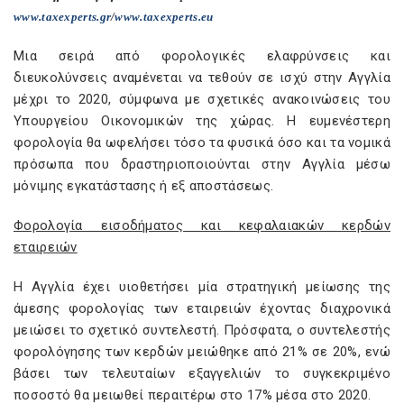
www
.
taxexperts
.
gr
/
www
.
taxexperts
.
eu
Μια σειρά από φορολογικές ελαφρύνσεις και
διευκολύνσεις αναμένεται να τεθούν σε ισχύ στην Αγγλία
μέχρι το 2020, σύμφωνα με σχετικές ανακοινώσεις του
Υπουργείου Οικονομικών της χώρας. Η ευμενέστερη
φορολογία θα ωφελήσει τόσο τα φυσικά όσο και τα νομικά
πρόσωπα που δραστηριοποιούνται στην Αγγλία μέσω
μόνιμης εγκατάστασης ή εξ αποστάσεως.
Φορολογία εισοδήματος και κεφαλαιακών κερδών
εταιρειών
Η Αγγλία έχει υιοθετήσει μία στρατηγική μείωσης της
άμεσης φορολογίας των εταιρειών έχοντας διαχρονικά
μειώσει το σχετικό συντελεστή. Πρόσφατα, ο συντελεστής
φορολόγησης των κερδών μειώθηκε από 21% σε 20%, ενώ
βάσει των τελευταίων εξαγγελιών το συγκεκριμένο
ποσοστό θα μειωθεί περαιτέρω στο 17% μέσα στο 2020.