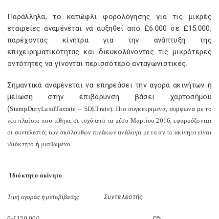
Παράλληλα, το κατώφλι φορολόγησης για τις μικρές
εταιρείες αναμένεται να αυξηθεί από £6.000 σε £15.000,
παρέχοντας κίνητρα για την ανάπτυξη της
επιχειρηματικότητας και διευκολύνοντας τις μικρότερες
οντότητες να γίνονται περισσότερο ανταγωνιστικές.
Σημαντικά αναμένεται να επηρεάσει την αγορά ακινήτων η
μείωση στην επιβάρυνση βάσει χαρτοσήμου
(
Stamp
Duty
Land
Tax
rate
–
SDLT
rate
). Πιο συγκεκριμένα, σύμφωνα με το
νέο πλαίσιο που τέθηκε σε ισχύ από τα μέσα Μαρτίου 2016, εφαρμόζονται
οι συντελεστές των ακόλουθων πινάκων ανάλογα με το αν το ακίνητο είναι
ιδιόκτητο ή μισθωμένο.
Ιδιόκτητο ακίνητο
Τιμή αγοράς ή μεταβίβασης
Συντελεστής
0-£150.000
0%