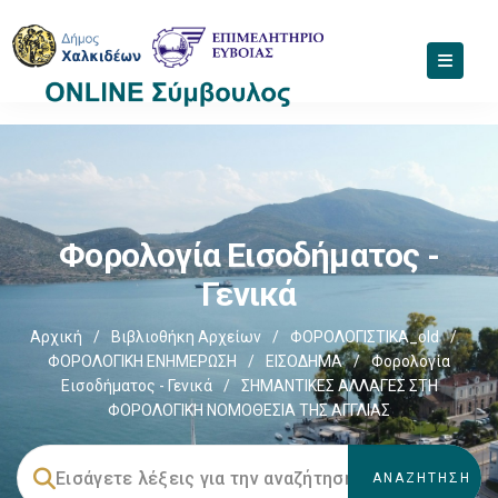
Φορολογία Εισοδήματος -
Γενικά
Αρχική
/
Βιβλιοθήκη Αρχείων
/
ΦΟΡΟΛΟΓΙΣΤΙΚΑ_old
/
ΦΟΡΟΛΟΓΙΚΗ ΕΝΗΜΕΡΩΣΗ
/
ΕΙΣΟΔΗΜΑ
/
Φορολογία
Εισοδήματος - Γενικά
/
ΣΗΜΑΝΤΙΚΕΣ ΑΛΛΑΓΕΣ ΣΤΗ
ΦΟΡΟΛΟΓΙΚΗ ΝΟΜΟΘΕΣΙΑ ΤΗΣ ΑΓΓΛΙΑΣ