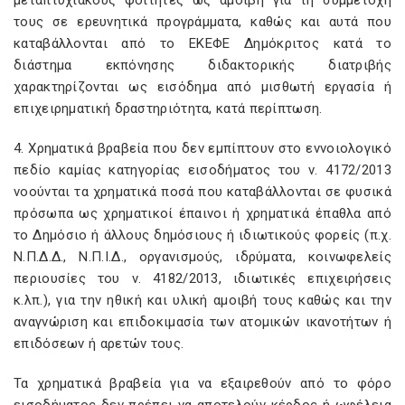
μεταπτυχιακούς φοιτητές ως αμοιβή για τη συμμετοχή
τους σε ερευνητικά προγράμματα, καθώς και αυτά που
καταβάλλονται από το ΕΚΕΦΕ Δημόκριτος κατά το
διάστημα εκπόνησης διδακτορικής διατριβής
χαρακτηρίζονται ως εισόδημα από μισθωτή εργασία ή
επιχειρηματική δραστηριότητα, κατά περίπτωση.
4. Χρηματικά βραβεία που δεν εμπίπτουν στο εννοιολογικό
πεδίο καμίας κατηγορίας εισοδήματος του ν. 4172/2013
νοούνται τα χρηματικά ποσά που καταβάλλονται σε φυσικά
πρόσωπα ως χρηματικοί έπαινοι ή χρηματικά έπαθλα από
το Δημόσιο ή άλλους δημόσιους ή ιδιωτικούς φορείς (π.χ.
Ν.Π.Δ.Δ., Ν.Π.Ι.Δ., οργανισμούς, ιδρύματα, κοινωφελείς
περιουσίες του ν. 4182/2013, ιδιωτικές επιχειρήσεις
κ.λπ.), για την ηθική και υλική αμοιβή τους καθώς και την
αναγνώριση και επιδοκιμασία των ατομικών ικανοτήτων ή
επιδόσεων ή αρετών τους.
Τα χρηματικά βραβεία για να εξαιρεθούν από το φόρο