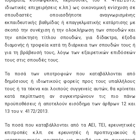
ιδρύματα, κοινωφελείς περιουσίες του ν. 4182/2013,
ιδιωτικές επιχειρήσεις κ.λπ.) ως οικονομική ενίσχυση σε
σπουδαστές οποιασδήποτε αναγνωρισμένης
εκπαιδευτικής βαθμίδας ή επαγγελματικής κατάρτισης με
σκοπό την συνέχιση ή την ολοκλήρωση των σπουδών και
την απόκτηση τίτλου σπουδών, για δίδακτρα, έξοδα
διαμονής ή τροφεία κατά τη διάρκεια των σπουδών τους ή
για τη βράβευσή τους, λόγω των εξαιρετικών επιδόσεών
τους στις σπουδές τους.
Τα ποσά των υποτροφιών που καταβάλλονται από
δημόσιους ή ιδιωτικούς φορείς προς τους υπαλλήλους
τους ή τα τέκνα και λοιπούς συγγενείς αυτών, θα κρίνεται
κατά περίπτωση αν συγκεντρώνουν τις πιο πάνω
προϋποθέσεις ή αποτελούν εισόδημα των άρθρων 12 και
13 του ν. 4172/2013.
Τα ποσά που καταβάλλονται από τα ΑΕΙ, ΤΕΙ, ερευνητικές
επιτροπές κ.λπ. σε ερευνητές ή προπτυχιακούς ή