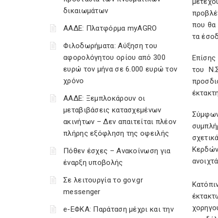
μετέχου
δικαιωμάτων
προβλέ
που θα 
ΑΑΔΕ: Πλατφόρμα myAGRO
τα έσο
Φιλοδωρήματα: Αύξηση του
αφορολόγητου ορίου από 300
Επίσης
ευρώ τον μήνα σε 6.000 ευρώ τον
του Ν.
χρόνο
προσδι
έκτακτ
ΑΑΔΕ: Ξεμπλοκάρουν οι
μεταβιβάσεις κατασχεμένων
Σύμφων
ακινήτων – Δεν απαιτείται πλέον
συμπλή
πλήρης εξόφληση της οφειλής
σχετικ
Κερδών
Πόθεν έσχες – Ανακοίνωση για
ανοιχτ
έναρξη υποβολής
Σε λειτουργία το gov.gr
Κατόπι
messenger
έκτακτω
χορηγο
e-ΕΦΚΑ: Παράταση μέχρι και την