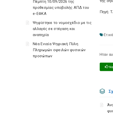
της δή
Πέμπτη 10/09/2026 της
προθεσμίας υποβολής ΑΠΔ του
Πηγή: 
e-ΕΦΚΑ
Ψηφίστηκε το νομοσχέδιο με τις
αλλαγές σε στέγαση και
αναπηρία
Ετικέ
Νέα Ενιαία Ψηφιακή Πύλη
Πληρωμών οφειλών φυσικών
Ηταν αυ
προσώπων
Να
Σ
Άνο
φυ