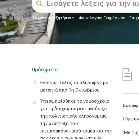
Συχνές Αναζητήσεις:
Φορολογικη Ενημέρωση
,
Επιχ
Πρόσφατα
Ενοίκια: Τέλος οι πληρωμές με
μετρητά από 1η Οκτωβρίου
Υπερψηφίσθηκε το νομοσχέδιο
Πως φορο
για τη διαχείριση και ανάδειξη
της πολιτιστικής κληρονομιάς,
Σύμφων
την ανάπτυξη του
οπτικοακουστικού τομέα και την
“Με τις
προστασία των πνευματικών