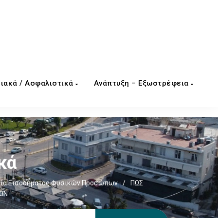
ιακά / Ασφαλιστικά
Ανάπτυξη – Εξωστρέφεια
κά
ία Εισοδήματος Φυσικών Προσώπων
/
ΠΩΣ
ΙΩΝ