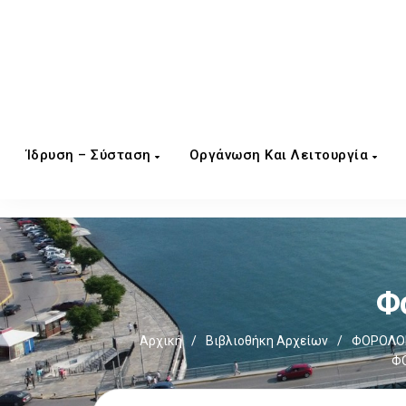
Ίδρυση – Σύσταση
Οργάνωση Και Λειτουργία
Φ
Αρχική
/
Βιβλιοθήκη Αρχείων
/
ΦΟΡΟΛΟΓ
ΦΟ