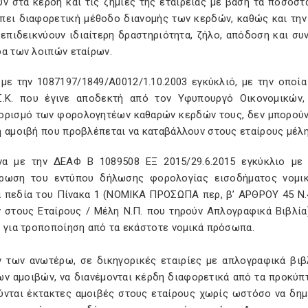
ν στα κέρδη και τις ζημιές της εταιρείας με βάση τα ποσοστ
πει διαφορετική μέθοδο διανομής των κερδών, καθώς και την
επιδεικνύουν ιδιαίτερη δραστηριότητα, ζήλο, απόδοση και συ
δα των λοιπών εταίρων.
 με την 1087197/1849/Α0012/1.10.2003 εγκύκλιό, με την οποί
Σ.Κ. που έγινε αποδεκτή από τον Υφυπουργό Οικονομικών, 
ορισμό των φορολογητέων καθαρών κερδών τους, δεν μπορούν 
η αμοιβή που προβλέπεται να καταβάλλουν στους εταίρους μέλη
α με την ΔΕΑΦ Β 1089508 ΕΞ 2015/29.6.2015 εγκύκλιο με 
ρωση του εντύπου δήλωσης φορολογίας εισοδήματος νομικ
ά πεδία του Πίνακα 1 (ΝΟΜΙΚΑ ΠΡΟΣΩΠΑ περ, β’ ΑΡΘΡΟΥ 45 Ν.
 στους Εταίρους / Μέλη Ν.Π. που τηρούν Απλογραφικά Βιβλία
ά για τροποποίηση από τα εκάστοτε νομικά πρόσωπα.
ν των ανωτέρω, σε δικηγορικές εταιρίες με απλογραφικά βι
ν αμοιβών, να διανέμονται κέρδη διαφορετικά από τα προκύπτ
ύνται έκτακτες αμοιβές στους εταίρους χωρίς ωστόσο να δημ