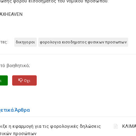
λωσης φόρου εισοδήματος του νομικού προσώπου.”
TAXHEAVEN
τες:
δικηγοροι
φορολογια εισοδηματος φυσικων προσωπων
τό βοηθητικό;
ι
Οχι
χετικά Άρθρα
ιξε η εφαρμογή για τις φορολογικές δηλώσεις
ΚΛΙΜΑ
σικών προσώπων