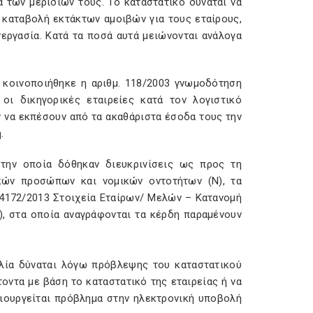
ά των μεριδίων τους. Το καταστατικό δύναται να
 καταβολή εκτάκτων αμοιβών για τους εταίρους,
νεργασία. Κατά τα ποσά αυτά μειώνονται ανάλογα
α κοινοποιήθηκε η αριθμ. 118/2003 γνωμοδότηση
οι δικηγορικές εταιρείες κατά τον λογιστικό
να εκπέσουν από τα ακαθάριστα έσοδα τους την
.
την οποία δόθηκαν διευκρινίσεις ως προς τη
ών προσώπων και νομικών οντοτήτων (Ν), τα
4172/2013 Στοιχεία Εταίρων/ Μελών – Κατανομή
), στα οποία αναγράφονται τα κέρδη παραμένουν
βλία δύναται λόγω πρόβλεψης του καταστατικού
οντα με βάση το καταστατικό της εταιρείας ή να
ιουργείται πρόβλημα στην ηλεκτρονική υποβολή