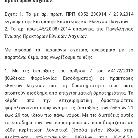
πρακτόρων λαχείων.
Σχετ.: 1. Το με αρ. πρωτ. ΠΡΠ 6352 230914 / 23.9.2014
έγγραφό της Επιτροπής Εποπτείας και Ελέγχου Παιγνίων.
2. Το αρ. πρωτ.45/20.08/.2014 υπόμνημα της Πανελλήνιας
Ένωσης Πρακτόρων Εθνικών Λαχείων.
Με αφορμή τα παραπάνω σχετικά, αναφορικά με το
παραπάνω θέμα, σας γνωρίζουμε τα εξής:
1. Με τις διατάξεις του άρθρου 7 του ν.4172/2013
(Κώδικας Φορολογίας Εισοδήματος), οι πράκτορες
εθνικών λαχείων από τη δραστηριότητα τους αυτή
αποκτούν εισόδημα από επιχειρηματική δραστηριότητα. Τα
κέρδη από την επιχειρηματική δραστηριότητα
φορολογούνται σύμφωνα με τις διατάξεις των άρθρων 21
έως 29 του ίδιου πιο πάνω νόμου. Με τις διατάξεις αυτές
το εισόδημα των ανωτέρω προσώπων προσδιορίζεται σε
κάθε περίπτωση λογιστικά (έσοδα μείον έξοδα στην
περίπτωση απλογραφικών βιβλίων του Κ.Φ.Α.Σ.),