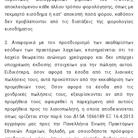
αποκλειόμενου κάθε άλλου τρόπου φορολόγησης, όπως με
τεκμαρτό εισόδημα ή κατ’ αποκοπή ποσά φόρου, καθόσον
δεν προβλέπονται από τις διατάξεις της φορολογίας
εισοδήματος.
2. Αναφορικά με τον προσδιορισμό των ακαθαρίστων
εσόδων των πρακτόρων λαχείων, επισημαίνεται ότι το
λαχείο θεωρείται ανώνυμο χρεόγραφο και δεν υπάρχει
υποχρέωση έκδοσης στοιχείων για την πώληση αυτού.
Ειδικότερα, όσον αφορά τα έσοδα από τις λιανικές
πωλήσεις τους, αυτά προκύπτουν από την εκκαθάριση των
προμηθειών τους. Όσον αφορά τα έσοδα από τις
χονδρικές πωλήσεις τους, εξευρίσκονται αν από την
προμήθεια τους αφαιρεθεί η παρεχόμενη από αυτούς
προμήθεια προς το λιανοπωλητή, η οποία αποδεικνύεται
όπως ορίζεται στην παρ.6 του Δ15Α 1066189 ΕΞ 16.4.2013
εγγράφου μας προς την Πανελλήνια Ένωση Πρακτόρων
Εθνικών Λαχείων, δηλαδή, με οποιοδήποτε πρόσφορο