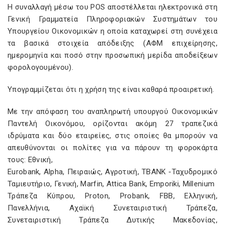
Η συναλλαγή μέσω του POS αποστέλλεται ηλεκτρονικά στη
Γενική Γραμματεία Πληροφοριακών Συστημάτων του
Υπουργείου Οικονομικών η οποία καταχωρεί στη συνέχεια
τα βασικά στοιχεία απόδειξης (ΑΦΜ επιχείρησης,
ημερομηνία και ποσό στην προσωπική μερίδα αποδείξεων
φορολογουμένου).
Υπογραμμίζεται ότι η χρήση της είναι καθαρά προαιρετική.
Με την απόφαση του αναπληρωτή υπουργού Οικονομικών
Παντελή Οικονόμου, ορίζονται ακόμη 27 τραπεζικά
ιδρύματα και δύο εταιρείες, στις οποίες θα μπορούν να
απευθύνονται οι πολίτες για να πάρουν τη φοροκάρτα
τους: Εθνική,
Eurobank, Alpha, Πειραιώς, Αγροτική, TBANK -Ταχυδρομικό
Ταμιευτήριο, Γενική, Marfin, Attica Bank, Emporiki, Millenium
Τράπεζα Κύπρου, Proton, Probank, FBB, Ελληνική,
Πανελλήνια, Αχαϊκή Συνεταιριστική Τράπεζα,
Συνεταιριστική Τράπεζα Δυτικής Μακεδονίας,