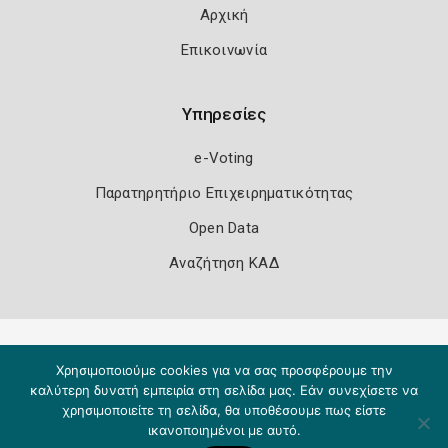
Αρχική
Επικοινωνία
Υπηρεσίες
e-Voting
Παρατηρητήριο Επιχειρηματικότητας
Open Data
Αναζήτηση ΚΑΔ
Πολιτική Ασφάλειας
Όροι Χρήσης
Χρησιμοποιούμε cookies για να σας προσφέρουμε την
Copyright 2026
Knowledge A.E.
καλύτερη δυνατή εμπειρία στη σελίδα μας. Εάν συνεχίσετε να
χρησιμοποιείτε τη σελίδα, θα υποθέσουμε πως είστε
ικανοποιημένοι με αυτό.