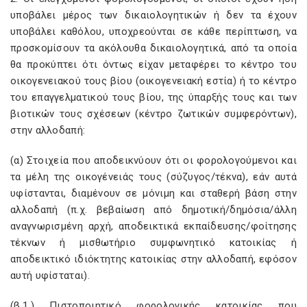
υποβάλει μέρος των δικαιολογητικών ή δεν τα έχουν
υποβάλει καθόλου, υποχρεούνται σε κάθε περίπτωση, να
προσκομίσουν τα ακόλουθα δικαιολογητικά, από τα οποία
θα προκύπτει ότι όντως είχαν μεταφέρει το κέντρο του
οικογενειακού τους βίου (οικογενειακή εστία) ή το κέντρο
του επαγγελματικού τους βίου, της ύπαρξής τους και των
βιοτικών τους σχέσεων (κέντρο ζωτικών συμφερόντων),
στην αλλοδαπή:
(α) Στοιχεία που αποδεικνύουν ότι οι φορολογούμενοι και
τα μέλη της οικογένειάς τους (σύζυγος/τέκνα), εάν αυτά
υφίστανται, διαμένουν σε μόνιμη και σταθερή βάση στην
αλλοδαπή (π.χ. βεβαίωση από δημοτική/δημόσια/άλλη
αναγνωρισμένη αρχή, αποδεικτικά εκπαίδευσης/φοίτησης
τέκνων ή μισθωτήριο συμφωνητικό κατοικίας ή
αποδεικτικό ιδιόκτητης κατοικίας στην αλλοδαπή, εφόσον
αυτή υφίσταται).
(β.1.) Πιστοποιητικό φορολογικής κατοικίας που