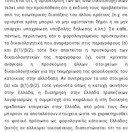
Τονίζεται ότι, η προσκόμιση των ως άνω δικαιολογητικών
τελεί υπό την προϋπόθεση ότι η έκδοσή τους προβλέπεται
από τις εσωτερικές διατάξεις του άλλου κράτους (π.χ. σε
ορισμένα κράτη μπορεί να μην υφίστανται δήμοι ή να μην
υπάρχει υποχρέωση υποβολής δήλωσης κ.λπ.). Σε κάθε,
πάντως, περίπτωση, εάν ο φορολογούμενος προσκομίσει
τα δικαιολογητικά που αναφέρονται στις παραγράφους (α)
και β(1)/β(2), τότε δεν απαιτείται η προσκόμιση των
δικαιολογητικών της παραγράφου (γ), ούτε κρίνεται
αναγκαία η προσκόμιση άλλων στοιχείων ή
δικαιολογητικών για την τεκμηρίωση της φορολογικής του
κατοικίας στην αλλοδαπή. Αν συντρέχουν τα υπό στοιχεία
(α) και β(1)/β(2), τότε γεγονότα όπως η κατοχή ακινήτου
στην Ελλάδα, η διατήρηση στην Ελλάδα τραπεζικών
λογαριασμών, η συμμετοχή στο κεφάλαιο ή στη διοίκηση
ημεδαπών εταιρειών στην Ελλάδα, από μόνα τους δεν
μπορούν να αποτελέσουν στοιχεία ώστε να χαρακτηρισθεί
το φυσικό πρόσωπο ως φορολογικός κάτοικος Ελλάδος
(εκτός αν ελλείψει οικογένειας, διαπιστώνεται ότι το εν