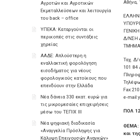
Αθήνα, 
Αγροτών και Αγροτικών
Εκμεταλλεύσεων και λειτουργία
ΕΛΛΗΝ
του back – office
ΥΠΟΥΡ
ΥΠΕΚΑ: Καταργούνται οι
ΓΕΝΙΚ
περικοπές στις συντάξεις
Δ/ΝΣΗ 
χηρείας
ΤΜΗΜΑ
ΑΑΔΕ: Απλούστερη η
Ταχ. Δ/
εναλλακτική φορολόγηση
101 84
εισοδήματος για νέους
Πληροφ
φορολογικούς κατοίκους που
Τηλέφω
επενδύουν στην Ελλάδα
Fax:210
Νέα δάνεια 330 εκατ. ευρώ για
e-mail:
τις μικρομεσαίες επιχειρήσεις
ΠΟΛ 1
μέσω του ΤΕΠΙΧ ΙΙΙ
Νέα ψηφιακή διαδικασία
ΘΕΜΑ:
«Αναγγελία Πρόσληψης για
και τη
Κάλυψη Επειγουσών Αναγκών»