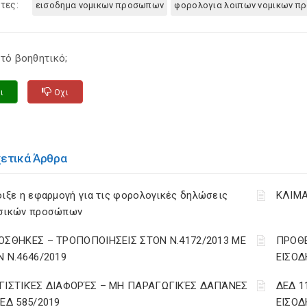
τες:
εισοδημα νομικων προσωπων
φορολογια λοιπων νομικων 
τό βοηθητικό;
ι
Οχι
χετικά Άρθρα
ιξε η εφαρμογή για τις φορολογικές δηλώσεις
ΚΛΙΜΑ
σικών προσώπων
ΟΣΘΗΚΕΣ – ΤΡΟΠΟΠΟΙΗΣΕΙΣ ΣΤΟΝ Ν.4172/2013 ΜΕ
ΠΡΟΘΕ
Ν Ν.4646/2019
ΕΙΣΟΔ
ΓΙΣΤΙΚΈΣ ΔΙΑΦΟΡΈΣ – ΜΗ ΠΑΡΑΓΩΓΙΚΈΣ ΔΑΠΆΝΕΣ
ΔΕΔ 1
ΔΕΔ 585/2019
ΕΙΣΟΔ