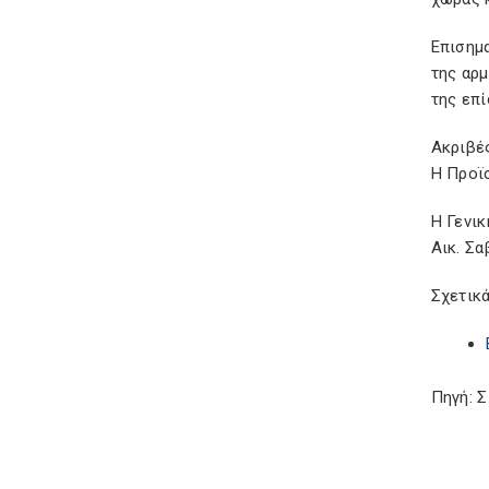
Επισημ
της αρ
της επ
Ακριβέ
Η Προϊ
Η Γενι
Αικ. Σ
Σχετικά
Πηγή: 