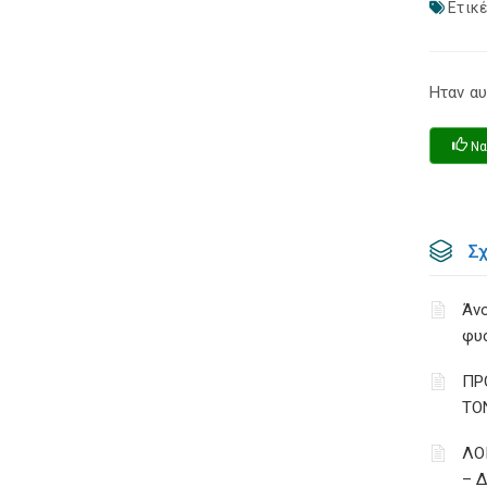
Ετικέ
Ηταν αυ
Να
Σ
Άνο
φυ
ΠΡ
ΤΟ
ΛΟ
– 