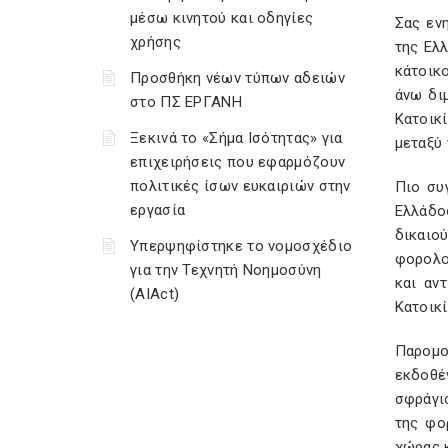
μέσω κινητού και οδηγίες
Σας εν
χρήσης
της Ελλ
κάτοικ
Προσθήκη νέων τύπων αδειών
άνω δι
στο ΠΣ ΕΡΓΑΝΗ
Κατοικ
Ξεκινά το «Σήμα Ισότητας» για
μεταξύ
επιχειρήσεις που εφαρμόζουν
πολιτικές ίσων ευκαιριών στην
Πιο συ
εργασία
Ελλάδο
δικαιο
Υπερψηφίστηκε το νομοσχέδιο
φορολο
για την Τεχνητή Νοημοσύνη
και αν
(AIAct)
Κατοικί
Παρομο
εκδοθέ
σφράγι
της φο
χώρας 