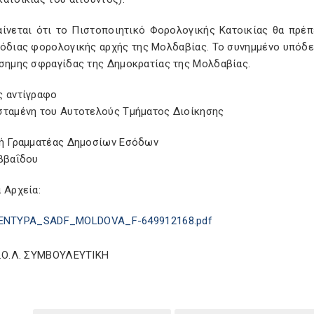
αίνεται ότι το Πιστοποιητικό Φορολογικής Κατοικίας θα πρέ
μόδιας φορολογικής αρχής της Μολδαβίας. Το συνημμένο υπόδει
ίσημης σφραγίδας της Δημοκρατίας της Μολδαβίας.
ς αντίγραφο
σταμένη του Αυτοτελούς Τμήματος Διοίκησης
κή Γραμματέας Δημοσίων Εσόδων
αββαΐδου
 Αρχεία:
ENTYPA_SADF_MOLDOVA_F-649912168.pdf
Σ.Ο.Λ. ΣΥΜΒΟΥΛΕΥΤΙΚΗ