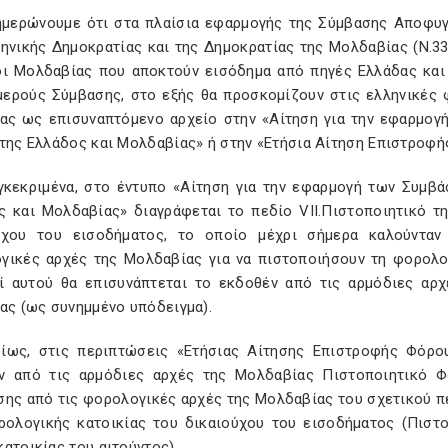
ημερώνουμε ότι στα πλαίσια εφαρμογής της Σύμβασης Αποφυγ
ηνικής Δημοκρατίας και της Δημοκρατίας της Μολδαβίας (Ν.33
οι Μολδαβίας που αποκτούν εισόδημα από πηγές Ελλάδας και 
μερούς Σύμβασης, στο εξής θα προσκομίζουν στις ελληνικές
ίας ως επισυναπτόμενο αρχείο στην «Αίτηση για την εφαρμο
 της Ελλάδος και Μολδαβίας» ή στην «Ετήσια Αίτηση Επιστροφ
γκεκριμένα, στο έντυπο «Αίτηση για την εφαρμογή των Συμβ
ς και Μολδαβίας» διαγράφεται το πεδίο VII.Πιστοποιητικό τ
ύχου του εισοδήματος, το οποίο μέχρι σήμερα καλούνταν
γικές αρχές της Μολδαβίας για να πιστοποιήσουν τη φορολογ
τί αυτού θα επισυνάπτεται το εκδοθέν από τις αρμόδιες αρ
ας (ως συνημμένο υπόδειγμα).
ίως, στις περιπτώσεις «Ετήσιας Αίτησης Επιστροφής Φόρο
ν από τις αρμόδιες αρχές της Μολδαβίας Πιστοποιητικό Φ
σης από τις φορολογικές αρχές της Μολδαβίας του σχετικού 
ρολογικής κατοικίας του δικαιούχου του εισοδήματος (Πιστ
κατοικίας του αιτούντος).