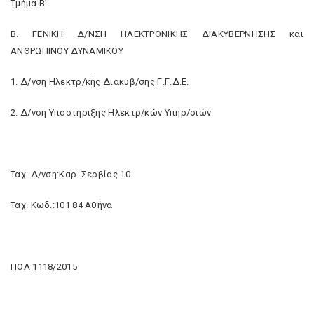
Τμήμα Β’
Β. ΓΕΝΙΚΗ Δ/ΝΣΗ ΗΛΕΚΤΡΟΝΙΚΗΣ ΔΙΑΚΥΒΕΡΝΗΣΗΣ και
ΑΝΘΡΩΠΙΝΟΥ ΔΥΝΑΜΙΚΟΥ
1. Δ/νση Ηλεκτρ/κής Διακυβ/σης Γ.Γ.Δ.Ε.
2. Δ/νση Υποστήριξης Ηλεκτρ/κών Υπηρ/σιών
Ταχ. Δ/νση:Καρ. Σερβίας 10
Ταχ. Κωδ.:101 84 Αθήνα
ΠΟΛ 1118/2015