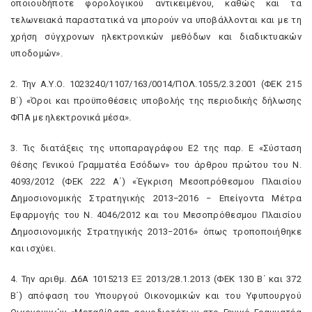
οποιουδήποτε φορολογικού αντικειμένου, καθώς και τα
τελωνειακά παραστατικά να μπορούν να υποβάλλονται και με τη
χρήση σύγχρονων ηλεκτρονικών μεθόδων και διαδικτυακών
υποδομών».
2. Την Α.Υ.Ο. 1023240/1107/163/0014/ΠΟΛ.1055/2.3.2001 (ΦΕΚ 215
Β΄) «Όροι και προϋποθέσεις υποβολής της περιοδικής δήλωσης
ΦΠΑ με ηλεκτρονικά μέσα».
3. Τις διατάξεις της υποπαραγράφου Ε2 της παρ. Ε «Σύσταση
Θέσης Γενικού Γραμματέα Εσόδων» του άρθρου πρώτου του Ν.
4093/2012 (ΦΕΚ 222 Α΄) «Έγκριση Μεσοπρόθεσμου Πλαισίου
Δημοσιονομικής Στρατηγικής 2013−2016 − Επείγοντα Μέτρα
Εφαρμογής του Ν. 4046/2012 και του Μεσοπρόθεσμου Πλαισίου
Δημοσιονομικής Στρατηγικής 2013−2016» όπως τροποποιήθηκε
και ισχύει.
4. Την αριθμ. Δ6Α 1015213 ΕΞ 2013/28.1.2013 (ΦΕΚ 130 Β΄ και 372
Β΄) απόφαση του Υπουργού Οικονομικών και του Υφυπουργού