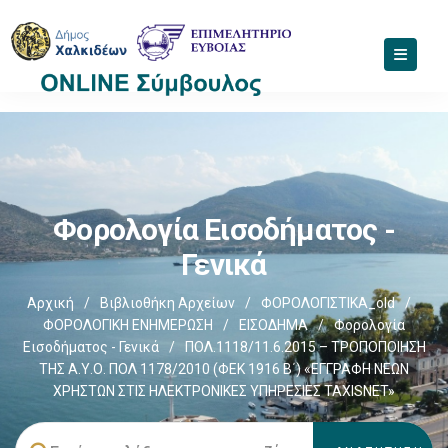
Φορολογία Εισοδήματος -
Γενικά
Αρχική
/
Βιβλιοθήκη Αρχείων
/
ΦΟΡΟΛΟΓΙΣΤΙΚΑ_old
/
ΦΟΡΟΛΟΓΙΚΗ ΕΝΗΜΕΡΩΣΗ
/
ΕΙΣΟΔΗΜΑ
/
Φορολογία
Εισοδήματος - Γενικά
/
ΠΟΛ.1118/11.6.2015 – ΤΡΟΠΟΠΟΙΗΣΗ
ΤΗΣ Α.Υ.Ο. ΠΟΛ 1178/2010 (ΦΕΚ 1916 Β΄) «ΕΓΓΡΑΦΗ ΝΕΩΝ
ΧΡΗΣΤΩΝ ΣΤΙΣ ΗΛΕΚΤΡΟΝΙΚΕΣ ΥΠΗΡΕΣΙΕΣ TAXISNET»