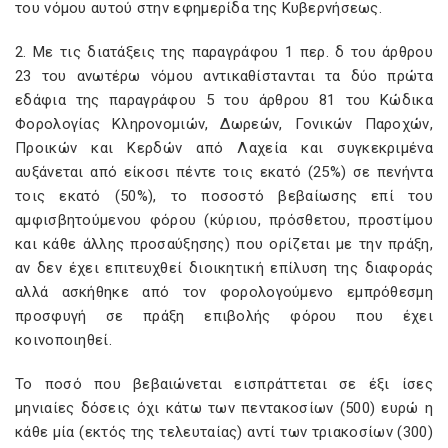
του νόμου αυτού στην εφημερίδα της Κυβερνήσεως.
2. Με τις διατάξεις της παραγράφου 1 περ. δ του άρθρου
23 του ανωτέρω νόμου αντικαθίστανται τα δύο πρώτα
εδάφια της παραγράφου 5 του άρθρου 81 του Κώδικα
Φορολογίας Κληρονομιών, Δωρεών, Γονικών Παροχών,
Προικών και Κερδών από Λαχεία και συγκεκριμένα
αυξάνεται από είκοσι πέντε τοις εκατό (25%) σε πενήντα
τοις εκατό (50%), το ποσοστό βεβαίωσης επί του
αμφισβητούμενου φόρου (κύριου, πρόσθετου, προστίμου
και κάθε άλλης προσαύξησης) που ορίζεται με την πράξη,
αν δεν έχει επιτευχθεί διοικητική επίλυση της διαφοράς
αλλά ασκήθηκε από τον φορολογούμενο εμπρόθεσμη
προσφυγή σε πράξη επιβολής φόρου που έχει
κοινοποιηθεί.
Το ποσό που βεβαιώνεται εισπράττεται σε έξι ίσες
μηνιαίες δόσεις όχι κάτω των πεντακοσίων (500) ευρώ η
κάθε μία (εκτός της τελευταίας) αντί των τριακοσίων (300)