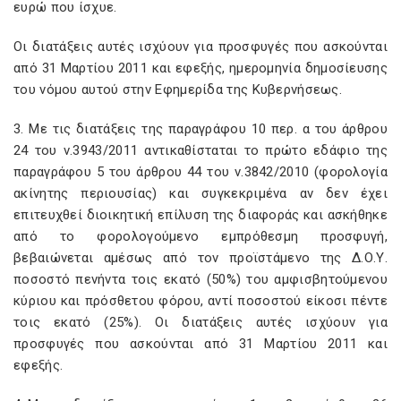
ευρώ που ίσχυε.
Οι διατάξεις αυτές ισχύουν για προσφυγές που ασκούνται
από 31 Μαρτίου 2011 και εφεξής, ημερομηνία δημοσίευσης
του νόμου αυτού στην Εφημερίδα της Κυβερνήσεως.
3. Με τις διατάξεις της παραγράφου 10 περ. α του άρθρου
24 του ν.3943/2011 αντικαθίσταται το πρώτο εδάφιο της
παραγράφου 5 του άρθρου 44 του ν.3842/2010 (φορολογία
ακίνητης περιουσίας) και συγκεκριμένα αν δεν έχει
επιτευχθεί διοικητική επίλυση της διαφοράς και ασκήθηκε
από το φορολογούμενο εμπρόθεσμη προσφυγή,
βεβαιώνεται αμέσως από τον προϊστάμενο της Δ.Ο.Υ.
ποσοστό πενήντα τοις εκατό (50%) του αμφισβητούμενου
κύριου και πρόσθετου φόρου, αντί ποσοστού είκοσι πέντε
τοις εκατό (25%). Οι διατάξεις αυτές ισχύουν για
προσφυγές που ασκούνται από 31 Μαρτίου 2011 και
εφεξής.