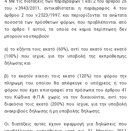
4. Με τις διατάξεις των παραγράφων 1 και 2 του άρθρου 26
του ν.3943/2011, αντικαθίσταται η παράγραφος 4 του
άρθρου 2 του ν.2523/1997, και περιορίζονται τα ανώτατα
ποσοστά των πρόσθετων φόρων, που προβλέπονται από
το άρθρο 1 αυτού, τα οποία σε καμιά περίπτωση δεν
μπορούν να υπερβούν:
α) το εξήντα τοις εκατό (60%), αντί του εκατό τοις εκατό
(100%) που ίσχυε, για την υποβολή της εκπρόθεσμης
δήλωσης και
β) το εκατόν είκοσι τοις εκατό (120%) του φόρου την
πληρωμή του οποίου θα απέφευγε ο υπόχρεος ή του
φόρου που έχει επιστραφεί στα πρόσωπα του άρθρου 41
του Κώδικα Φ.Π.Α. χωρίς να τον δικαιούνται, αντί του
διακόσια τοις εκατό (200%) που ίσχυε, για την υποβολή
ανακριβούς δήλωσης ή μη υποβολής δήλωσης.
Οι διατάξεις αυτές έχουν εφαρμογή για δηλώσεις που