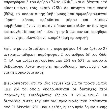
παραγράφου 6 του άρθρου 74 του Κ.Φ.Ε., και αυξάνεται από
είκοσι πέντε τοις εκατό (25%) σε πενήντα τοις εκατό
(50%), το ποσοστό της βεβαίωσης του αμφισβητούμενου
κύριου φόρου, πρόσθετου φόρου και λοιπών
συμβεβαιουμένων με αυτόν φόρων και τελών, αν δεν έχει
επιτευχθεί διοικητική επίλυση της διαφοράς και ασκήθηκε
από τον φορολογούμενο εμπρόθεσμη προσφυγή.
Επίσης με τις διατάξεις της παραγράφου 14 του άρθρου 27
αντικαταστάθηκε η παράγραφος 2 του άρθρου 53 του Κώδ.
Φ.Π.Α. και αυξάνεται ομοίως από 25% σε 50% το ποσοστό
βεβαίωσης λόγω άσκησης εμπρόθεσμης προσφυγής και
για τη φορολογία αυτή.
Διευκρινίζεται ότι το ίδιο ισχύει και για τα πρόστιμα του
ΚΒΣ για τα οποία ακολουθούνται οι διατάξεις περί
φορολογίας εισοδήματος (άρθρο 9 ν.2523/1997). Οι
διατάξεις αυτές ισχύουν για προσφυγές που ασκούνται
από 31 Μαρτίου 2011 και εφεξής, ημερομηνία δημοσίευσης