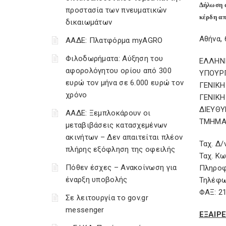
Δήλωση α
προστασία των πνευματικών
κέρδη απ
δικαιωμάτων
Αθήνα, 
ΑΑΔΕ: Πλατφόρμα myAGRO
Φιλοδωρήματα: Αύξηση του
ΕΛΛΗΝ
αφορολόγητου ορίου από 300
ΥΠΟΥΡ
ευρώ τον μήνα σε 6.000 ευρώ τον
ΓΕΝΙΚ
χρόνο
ΓΕΝΙΚΗ
ΔΙΕΥΘΥ
ΑΑΔΕ: Ξεμπλοκάρουν οι
ΤΜΗΜΑ:
μεταβιβάσεις κατασχεμένων
ακινήτων – Δεν απαιτείται πλέον
Ταχ. Δ/
πλήρης εξόφληση της οφειλής
Ταχ. Κ
Πόθεν έσχες – Ανακοίνωση για
Πληροφ
έναρξη υποβολής
Τηλέφω
ΦΑΞ: 2
Σε λειτουργία το gov.gr
messenger
ΕΞΑΙΡΕ