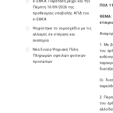
e-ΕΦΚΑ: Παράταση μέχρι και την
ΠΟΛ 1
Πέμπτη 10/09/2026 της
προθεσμίας υποβολής ΑΠΔ του
ΘΕΜΑ:
e-ΕΦΚΑ
εταιρι
Ψηφίστηκε το νομοσχέδιο με τις
Αναφορι
αλλαγές σε στέγαση και
αναπηρία
1. Με β
Νέα Ενιαία Ψηφιακή Πύλη
του άρ
Πληρωμών οφειλών φυσικών
ευθύνη
προσώπων
παρακρ
διατάξε
Οι δια
παρελθ
2. Περα
του άρ
αλλοδα