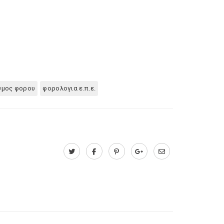
σμος φορου
φορολογια ε.π.ε.