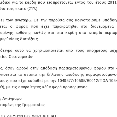
 Ειδικά για τα κέρδη που εισπράττονται εντός του έτους 201
ένα τοις εκατό (21%).
ψει των ανωτέρω, με την παρούσα σας κοινοποιούμε υπόδει
εται ο φόρος που έχει παρακρατηθεί στα διανεμόμενα 
ισμένης ευθύνης, καθώς και στα κέρδη από εταιρία περιο
φερθείσες διατάξεις.
δειγμα αυτό θα χρησιμοποιείται από τους υπόχρεους μέχ
είου Οικονομικών.
ος, όσον αφορά στην απόδοση παρακρατούμενου φόρου στα 
οποιείται το έντυπο της δήλωσης απόδοσης παρακρατούμενο
κους, που είχε εκδοθεί με την 1040577/10505/Β0012/ΠΟΛ.105
09), με τις απαραίτητες κάθε φορά προσαρμογές.
ς Αντίγραφο
σταμένη της Γραμματείας
ΚΟΣ ΔΙΕΥΘΥΝΤΗΣ ΦΟΡΟΛΟΓΙΑΣ