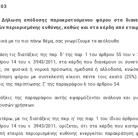
103
 Δήλωση απόδοσης παρακρατούμενου φόρου στα διανε
ών περιορισμένης ευθύνης, καθώς και στα κέρδη από εται
κά με το πιο πάνω θέμα, σας γνωρίζουμε τα ακόλουθα:
άση τις διατάξεις της περ. δ' της παρ. 1 του άρθρου 55 του ν.
θρου 14 του ν. 3943/2011, στα κέρδη που διανέμουν οι συνετ
ς, σε φυσικά ή νομικά πρόσωπα, ημεδαπά ή αλλοδαπά, ενώσε
άτηση φόρου με συντελεστή είκοσι πέντε τοις εκατό (25%)
ις της περίπτωσης ζ' της παραγράφου 6 του άρθρου 54.
τάξεις της παραγράφου αυτής εφαρμόζονται ανάλογα και γ
ουσών χρήσεων.
ιτέρω, με τις διατάξεις της περ. η' της παρ. 1 του ίδιου άρθρο
θρου 14 του ν. 3943/2011, ορίζεται, ότι στα κέρδη που εισ
πή εταιρία περιορισμένης ευθύνης ενεργείται παρακράτηση 