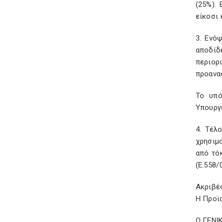
(25%).
είκοσι 
3. Ενό
αποδίδ
περιορ
προανα
Το υπό
Υπουργ
4. Τέλ
χρησιμ
από τό
(Ε.558/
Ακριβέ
Η Προϊ
Ο ΓΕΝΙ