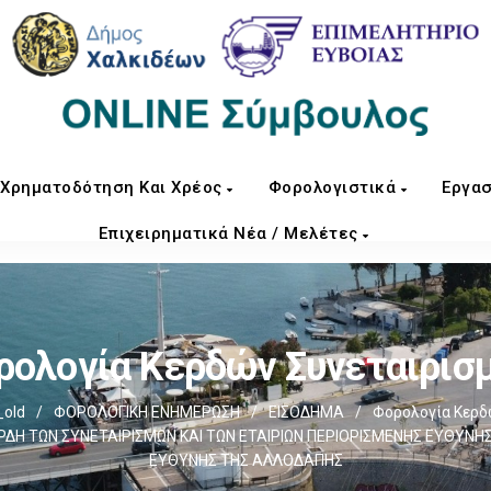
Χρηματοδότηση Και Χρέος
Φορολογιστικά
Εργασ
Επιχειρηματικά Νέα / Μελέτες
ρολογία Κερδών Συνεταιρισ
old
/
ΦΟΡΟΛΟΓΙΚΗ ΕΝΗΜΕΡΩΣΗ
/
ΕΙΣΟΔΗΜΑ
/
Φορολογία Κερδώ
ΤΩΝ ΣΥΝΕΤΑΙΡΙΣΜΩΝ ΚΑΙ ΤΩΝ ΕΤΑΙΡΙΩΝ ΠΕΡΙΟΡΙΣΜΕΝΗΣ ΕΥΘΥΝΗΣ, 
ΕΥΘΥΝΗΣ ΤΗΣ ΑΛΛΟΔΑΠΗΣ