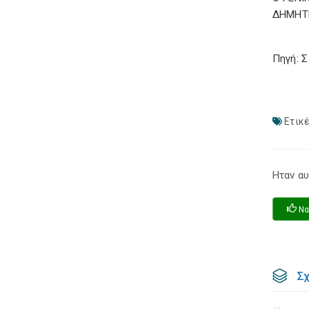
ΔΗΜΗΤ
Πηγή: 
Ετικέ
Ηταν αυ
Να
Σ