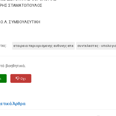
ΡΗΣ ΣΤΑΜΑΤΟΠΟΥΛΟΣ
Σ.Ο.Λ. ΣΥΜΒΟΥΛΕΥΤΙΚΗ
τες:
εταιρεια περιορισμενης ευθυνης επε
συντελεστες - υπολογι
τό βοηθητικό;
ι
Οχι
χετικά Άρθρα