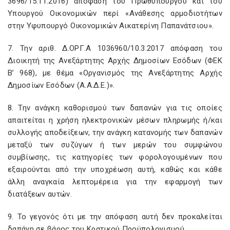
3696/15.11.2016) απόφαση του Πρωθυπουργού και του
Υπουργού Οικονομικών περί «Ανάθεσης αρμοδιοτήτων
στην Υφυπουργό Οικονομικών Αικατερίνη Παπανάτσιου».
7. Την αριθ. Δ.ΟΡΓ.Α 1036960/10.3.2017 απόφαση του
Διοικητή της Ανεξάρτητης Αρχής Δημοσίων Εσόδων (ΦΕΚ
Β’ 968), με θέμα «Οργανισμός της Ανεξάρτητης Αρχής
Δημοσίων Εσόδων (Α.Α.Δ.Ε.)».
8. Την ανάγκη καθορισμού των δαπανών για τις οποίες
απαιτείται η χρήση ηλεκτρονικών μέσων πληρωμής ή/και
συλλογής αποδείξεων, την ανάγκη κατανομής των δαπανών
μεταξύ των συζύγων ή των μερών του συμφώνου
συμβίωσης, τις κατηγορίες των φορολογουμένων που
εξαιρούνται από την υποχρέωση αυτή, καθώς και κάθε
άλλη αναγκαία λεπτομέρεια για την εφαρμογή των
διατάξεων αυτών.
9. Το γεγονός ότι με την απόφαση αυτή δεν προκαλείται
δαπάνη σε βάρος του Κρατικού Προϋπολογισμού,