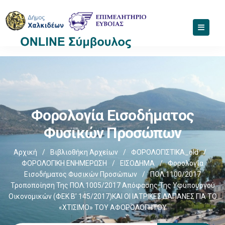
Φορολογία Εισοδήματος
Φυσικών Προσώπων
Αρχική
/
Βιβλιοθήκη Αρχείων
/
ΦΟΡΟΛΟΓΙΣΤΙΚΑ_old
/
ΦΟΡΟΛΟΓΙΚΗ ΕΝΗΜΕΡΩΣΗ
/
ΕΙΣΟΔΗΜΑ
/
Φορολογία
Εισοδήματος Φυσικών Προσώπων
/
ΠΟΛ.1100/2017
Τροποποίηση Της ΠΟΛ.1005/2017 Απόφασης Της Υφυπουργού
Οικονομικών (ΦΕΚ Β’ 145/2017)ΚΑΙ ΟΙ ΙΑΤΡΙΚΕΣ ΔΑΠΑΝΕΣ ΓΙΑ ΤΟ
«ΧΤΙΣΙΜΟ» ΤΟΥ ΑΦΟΡΟΛΟΓΗΤΟΥ