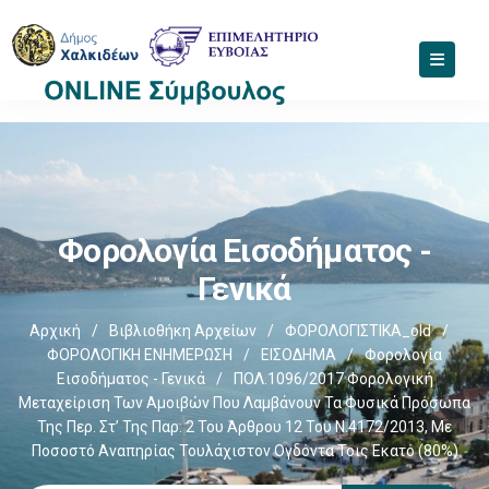
Φορολογία Εισοδήματος -
Γενικά
Αρχική
/
Βιβλιοθήκη Αρχείων
/
ΦΟΡΟΛΟΓΙΣΤΙΚΑ_old
/
ΦΟΡΟΛΟΓΙΚΗ ΕΝΗΜΕΡΩΣΗ
/
ΕΙΣΟΔΗΜΑ
/
Φορολογία
Εισοδήματος - Γενικά
/
ΠΟΛ.1096/2017 Φορολογική
Μεταχείριση Των Αμοιβών Που Λαμβάνουν Τα Φυσικά Πρόσωπα
Της Περ. Στ’ Της Παρ. 2 Του Άρθρου 12 Του Ν.4172/2013, Με
Ποσοστό Αναπηρίας Τουλάχιστον Ογδόντα Τοις Εκατό (80%)