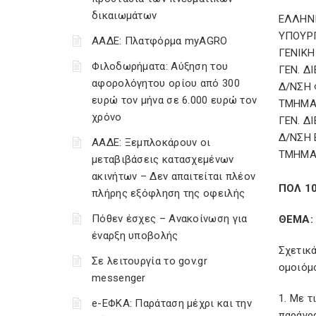
δικαιωμάτων
ΕΛΛΗΝ
ΥΠΟΥΡ
ΑΑΔΕ: Πλατφόρμα myAGRO
ΓΕΝΙΚΗ
Φιλοδωρήματα: Αύξηση του
ΓΕΝ. Δ
αφορολόγητου ορίου από 300
Δ/ΝΣΗ
ευρώ τον μήνα σε 6.000 ευρώ τον
ΤΜΗΜΑ
χρόνο
ΓΕΝ. Δ
Δ/ΝΣΗ
ΑΑΔΕ: Ξεμπλοκάρουν οι
ΤΜΗΜΑΤ
μεταβιβάσεις κατασχεμένων
ακινήτων – Δεν απαιτείται πλέον
ΠΟΛ 1
πλήρης εξόφληση της οφειλής
Πόθεν έσχες – Ανακοίνωση για
ΘΕΜΑ: 
έναρξη υποβολής
Σχετικά
Σε λειτουργία το gov.gr
ομοιόμ
messenger
1. Με τ
e-ΕΦΚΑ: Παράταση μέχρι και την
παράγρα