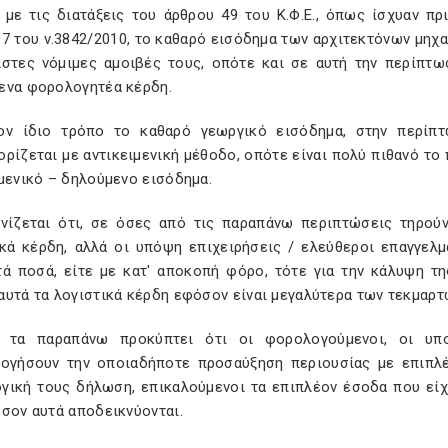
 με τις διατάξεις του άρθρου 49 του Κ.Φ.Ε., όπως ίσχυαν πρ
7 του ν.3842/2010, το καθαρό εισόδημα των αρχιτεκτόνων μηχα
ιστες νόμιμες αμοιβές τους, οπότε και σε αυτή την περίπτω
ενα φορολογητέα κέρδη.
ον ίδιο τρόπο το καθαρό γεωργικό εισόδημα, στην περίπτ
ρίζεται με αντικειμενική μέθοδο, οπότε είναι πολύ πιθανό το
μενικό – δηλούμενο εισόδημα.
ινίζεται ότι, σε όσες από τις παραπάνω περιπτώσεις τηρού
ικά κέρδη, αλλά οι υπόψη επιχειρήσεις / ελεύθεροι επαγγελμ
τά ποσά, είτε με κατ' αποκοπή φόρο, τότε για την κάλυψη τ
αυτά τα λογιστικά κέρδη εφόσον είναι μεγαλύτερα των τεκμαρτ
 τα παραπάνω προκύπτει ότι οι φορολογούμενοι, οι υπ
λογήσουν την οποιαδήποτε προσαύξηση περιουσίας με επιπλέ
γική τους δήλωση, επικαλούμενοι τα επιπλέον έσοδα που είχ
σον αυτά αποδεικνύονται.