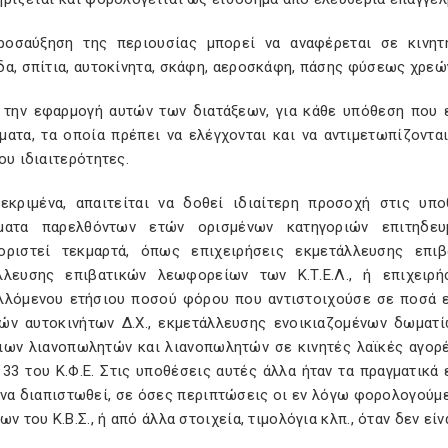
ροσαύξηση της περιουσίας μπορεί να αναφέρεται σε κινητ
α, σπίτια, αυτοκίνητα, σκάφη, αεροσκάφη, πάσης φύσεως χρεώγ
ά την εφαρμογή αυτών των διατάξεων, για κάθε υπόθεση που 
ματα, τα οποία πρέπει να ελέγχονται και να αντιμετωπίζοντα
ου ιδιαιτερότητες.
κεκριμένα, απαιτείται να δοθεί ιδιαίτερη προσοχή στις υπ
ματα παρελθόντων ετών ορισμένων κατηγοριών επιτηδευ
οριστεί τεκμαρτά, όπως επιχειρήσεις εκμετάλλευσης επιβ
λλευσης επιβατικών λεωφορείων των Κ.Τ.Ε.Λ., ή επιχειρ
λλόμενου ετήσιου ποσού φόρου που αντιστοιχούσε σε ποσά ε
ών αυτοκινήτων Δ.Χ., εκμετάλλευσης ενοικιαζομένων δωματί
ιων λιανοπωλητών και λιανοπωλητών σε κινητές λαϊκές αγορέ
33 του Κ.Φ.Ε. Στις υποθέσεις αυτές άλλα ήταν τα πραγματικά
 να διαπιστωθεί, σε όσες περιπτώσεις οι εν λόγω φορολογούμε
ων του Κ.Β.Σ., ή από άλλα στοιχεία, τιμολόγια κλπ., όταν δεν ε