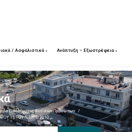
ιακά / Ασφαλιστικά
Ανάπτυξη – Εξωστρέφεια
κά
ογία Εισοδήματος Φυσικών Προσώπων
/
ΡΟΥ 15 ΤΟΥ Ν.3888/2010