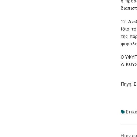
η προσ
διαπισ
12. Αν
ίδιο τ
της πα
φορολογ
Ο ΥΦΥ
Δ. ΚΟΥ
Πηγή: 
Ετικέ
Ηταν αυ