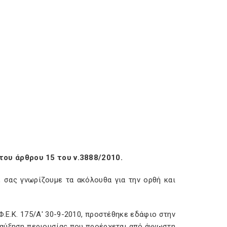
ου άρθρου 15 του ν.3888/2010.
0, σας γνωρίζουμε τα ακόλουθα για την ορθή και
Φ.Ε.Κ. 175/Α' 30-9-2010, προστέθηκε εδάφιο στην
οσαύξηση περιουσίας που προέρχεται από άγνωστη