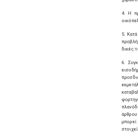
4. Η π
οικόπεδ
5. Κατ
προβλή
δικές τ
6. Συγ
εισοδή
προσδι
εκμετά
καταβα
φορτηγ
πλανόδ
άρθρου 
μπορεί
στοιχεί