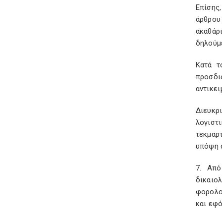
Επίσης,
άρθρου 
ακαθάρ
δηλούμ
Κατά τ
προσδιο
αντικει
Διευκρ
λογιστ
τεκμαρ
υπόψη 
7. Από
δικαιο
φορολο
και εφό