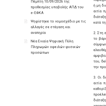
Πέμπτη 10/09/2026 της
ή μη δι
προθεσμίας υποβολής ΑΠΔ του
αιτία 
e-ΕΦΚΑ
διάταξ
Ψηφίστηκε το νομοσχέδιο με τις
κατά τη
αλλαγές σε στέγαση και
αναπηρία
2. Στη 
το βάρ
Νέα Ενιαία Ψηφιακή Πύλη
σύμφων
Πληρωμών οφειλών φυσικών
ελευθέ
προσώπων
αμφιβο
του, δε
την πρ
3. Οι 
αιτία 
καθορί
προέλε
διάταξ
χαρακτ