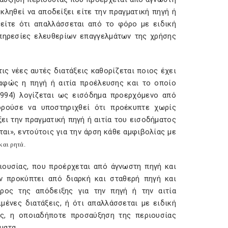
κληθεί να αποδείξει είτε την πραγματική πηγή ή
, είτε ότι απαλλάσσεται από το φόρο με ειδική
πηρεσίες ελευθερίων επαγγελμάτων της χρήσης
τις νέες αυτές διατάξεις καθορίζεται ποιος έχει
αφώς η πηγή ή αιτία προέλευσης και το οποίο
1994) λογίζεται ως εισόδημα προερχόμενο από
ορούσε να υποστηριχθεί ότι προέκυπτε χωρίς
ι την πραγματική πηγή ή αιτία του εισοδήματος
ται», εντούτοις για την άρση κάθε αμφιβολίας με
και ρητά.
ιουσίας, που προέρχεται από άγνωστη πηγή και
ν προκύπτει από διαρκή και σταθερή πηγή και
ρος της απόδειξης για την πηγή ή την αιτία
ένες διατάξεις, ή ότι απαλλάσσεται με ειδική
ές, η οποιαδήποτε προσαύξηση της περιουσίας
ματα.