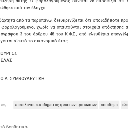
αύξηση αυτής. Ο φορολογούμενος δύναται να αποδείξει ότι 
τώθηκε από τον έλεγχο.
εξάρτητα από τα παραπάνω, διευκρινίζεται ότι οποιαδήποτε πρ
ο φορολογούμενο, χωρίς να απαιτούνται στοιχεία απόκτησης 
ραγράφου 3 του άρθρου 48 του Κ.Φ.Ε., από ελευθέρια επαγγέλ
είται σ'αυτό το οικονομικό έτος.
ΠΟΥΡΓΟΣ
ΣΕΛΑΣ
Σ.Ο.Λ. ΣΥΜΒΟΥΛΕΥΤΙΚΗ
τες:
φορολογια εισοδηματος φυσικων προσωπων
εισοδημα
ελ
τό βοηθητικό;