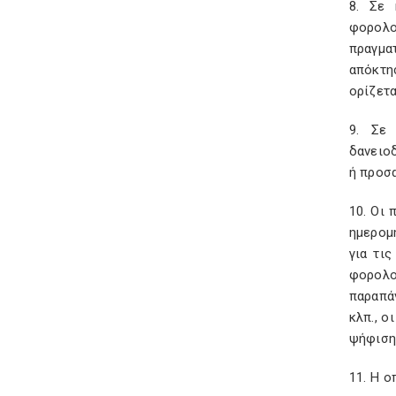
8. Σε 
φορολογ
πραγμα
απόκτη
ορίζετα
9. Σε 
δανειοδ
ή προσ
10. Οι 
ημερομη
για τι
φορολο
παραπάν
κλπ., ο
ψήφιση
11. Η 