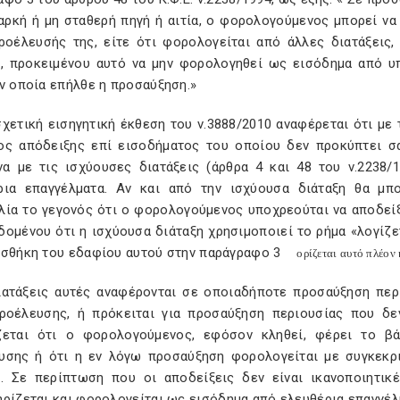
αρκή ή μη σταθερή πηγή ή αιτία, ο φορολογούμενος μπορεί να 
προέλευσής της, είτε ότι φορολογείται από άλλες διατάξεις
η, προκειμένου αυτό να μην φορολογηθεί ως εισόδημα από υ
ν οποία επήλθε η προσαύξηση.»
σχετική εισηγητική έκθεση του ν.3888/2010 αναφέρεται ότι με 
ος απόδειξης επί εισοδήματος του οποίου δεν προκύπτει σ
α με τις ισχύουσες διατάξεις (άρθρα 4 και 48 του ν.2238/
ρια επαγγέλματα. Αν και από την ισχύουσα διάταξη θα μπ
λία το γεγονός ότι ο φορολογούμενος υποχρεούται να αποδείξε
δομένου ότι η ισχύουσα διάταξη χρησιμοποιεί το ρήμα «λογίζε
οσθήκη του εδαφίου αυτού στην παράγραφο 3
ορίζεται αυτό πλέον 
διατάξεις αυτές αναφέρονται σε οποιαδήποτε προσαύξηση περ
προέλευσης, ή πρόκειται για προσαύξηση περιουσίας που δε
ζεται ότι ο φορολογούμενος, εφόσον κληθεί, φέρει το βά
υσης ή ότι η εν λόγω προσαύξηση φορολογείται με συγκεκριμ
η. Σε περίπτωση που οι αποδείξεις δεν είναι ικανοποιητικ
ηρίζεται και φορολογείται ως εισόδημα από ελευθέρια επαγγέλ