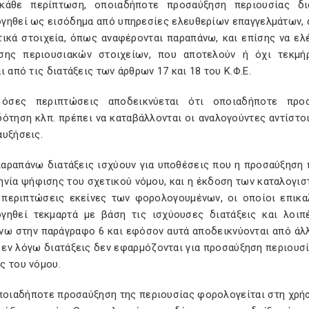
κάθε περίπτωση, οποιαδήποτε προσαύξηση περιουσίας δι
ηθεί ως εισόδημα από υπηρεσίες ελευθερίων επαγγελμάτων, απ
τικά στοιχεία, όπως αναφέρονται παραπάνω, και επίσης να ελέ
σης περιουσιακών στοιχείων, που αποτελούν ή όχι τεκμή
ι από τις διατάξεις των άρθρων 17 και 18 του Κ.Φ.Ε.
όσες περιπτώσεις αποδεικνύεται ότι οποιαδήποτε προ
ότηση κλπ. πρέπει να καταβάλλονται οι αναλογούντες αντίστοι
αυξήσεις.
παραπάνω διατάξεις ισχύουν για υποθέσεις που η προσαύξηση 
νία ψήφισης του σχετικού νόμου, και η έκδοση των καταλογιστ
ς περιπτώσεις εκείνες των φορολογουμένων, οι οποίοι επικ
γηθεί τεκμαρτά με βάση τις ισχύουσες διατάξεις και λοιπ
ω στην παράγραφο 6 και εφόσον αυτά αποδεικνύονται από άλλα
ι εν λόγω διατάξεις δεν εφαρμόζονται για προσαύξηση περιουσ
ς του νόμου.
οποιαδήποτε προσαύξηση της περιουσίας φορολογείται στη χρήσ