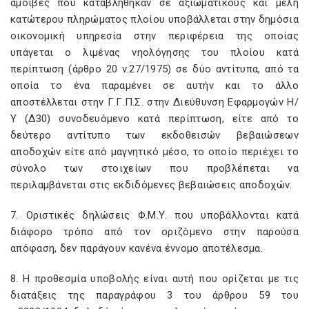
αμοιβές που καταβλήθηκαν σε αξιωματικούς και μέλη
κατώτερου πληρώματος πλοίου υποβάλλεται στην δημόσια
οικονομική υπηρεσία στην περιφέρεια της οποίας
υπάγεται ο λιμένας νηολόγησης του πλοίου κατά
περίπτωση (άρθρο 20 ν.27/1975) σε δύο αντίτυπα, από τα
οποία το ένα παραμένει σε αυτήν και το άλλο
αποστέλλεται στην Γ.Γ.Π.Σ. στην Διεύθυνση Εφαρμογών Η/
Υ (Δ30) συνοδευόμενο κατά περίπτωση, είτε από το
δεύτερο αντίτυπο των εκδοθεισών βεβαιώσεων
αποδοχών είτε από μαγνητικό μέσο, το οποίο περιέχει το
σύνολο των στοιχείων που προβλέπεται να
περιλαμβάνεται στις εκδιδόμενες βεβαιώσεις αποδοχών.
7. Οριστικές δηλώσεις Φ.Μ.Υ. που υποβάλλονται κατά
διάφορο τρόπο από τον οριζόμενο στην παρούσα
απόφαση, δεν παράγουν κανένα έννομο αποτέλεσμα.
8. Η προθεσμία υποβολής είναι αυτή που ορίζεται με τις
διατάξεις της παραγράφου 3 του άρθρου 59 του