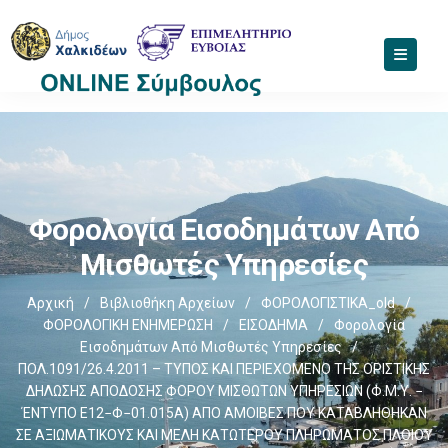
Φορολογία Εισοδημάτων Από
Μισθωτές Υπηρεσίες
Αρχική
/
Βιβλιοθήκη Αρχείων
/
ΦΟΡΟΛΟΓΙΣΤΙΚΑ_old
/
ΦΟΡΟΛΟΓΙΚΗ ΕΝΗΜΕΡΩΣΗ
/
ΕΙΣΟΔΗΜΑ
/
Φορολογία
Εισοδημάτων Από Μισθωτές Υπηρεσίες
/
ΠΟΛ.1091/26.4.2011 – ΤΥΠΟΣ ΚΑΙ ΠΕΡΙΕΧΟΜΕΝΟ ΤΗΣ ΟΡΙΣΤΙΚΗΣ
ΔΗΛΩΣΗΣ ΑΠΟΔΟΣΗΣ ΦΟΡΟΥ ΜΙΣΘΩΤΩΝ ΥΠΗΡΕΣΙΩΝ (Φ.Μ.Υ. −
ΈΝΤΥΠΟ Ε12−Φ−01.015Α) ΑΠΟ ΑΜΟΙΒΕΣ ΠΟΥ ΚΑΤΑΒΛΗΘΗΚΑΝ
ΣΕ ΑΞΙΩΜΑΤΙΚΟΥΣ ΚΑΙ ΜΕΛΗ ΚΑΤΩΤΕΡΟΥ ΠΛΗΡΩΜΑΤΟΣ ΠΛΟΙΟΥ